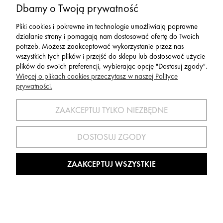
Dbamy o Twoją prywatność
Pliki cookies i pokrewne im technologie umożliwiają poprawne
działanie strony i pomagają nam dostosować ofertę do Twoich
potrzeb. Możesz zaakceptować wykorzystanie przez nas
wszystkich tych plików i przejść do sklepu lub dostosować użycie
plików do swoich preferencji, wybierając opcję "Dostosuj zgody".
Więcej o plikach cookies przeczytasz w naszej Polityce
prywatności.
Skarpety Skiturowe Crazy Energy Socks Liken
ZAAKCEPTUJ TYLKO NIEZBĘDNE
DOSTOSUJ ZGODY
144,00 zł
ZAAKCEPTUJ WSZYSTKIE
OBNIŻKA