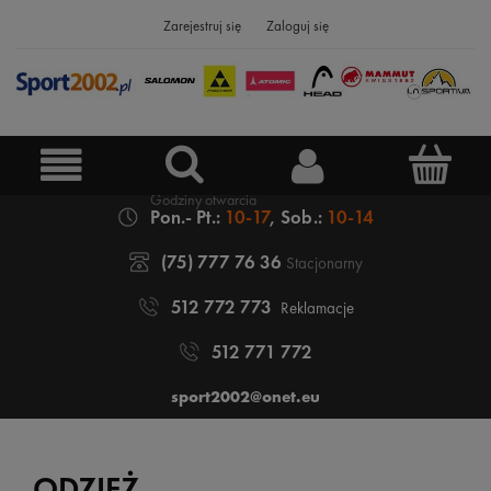
Zarejestruj się
Zaloguj się
Pon.- Pt.:
10-17
, Sob.:
10-14
(75) 777 76 36
Stacjonarny
512 772 773
Reklamacje
512 771 772
sport2002@onet.eu
ODZIEŻ