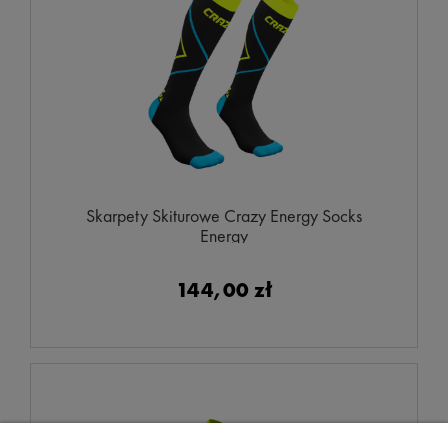
Skarpety Skiturowe Crazy Energy Socks
Energy
144,00 zł