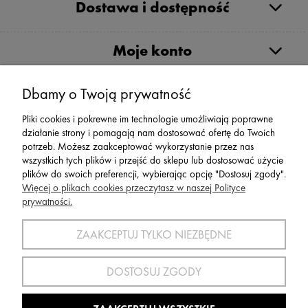
Dostawa i dostępność
Moje konto
Serwis
Dbamy o Twoją prywatność
Pliki cookies i pokrewne im technologie umożliwiają poprawne
Zwroty,Reklamacje Wymiany
działanie strony i pomagają nam dostosować ofertę do Twoich
potrzeb. Możesz zaakceptować wykorzystanie przez nas
wszystkich tych plików i przejść do sklepu lub dostosować użycie
plików do swoich preferencji, wybierając opcję "Dostosuj zgody".
Więcej o plikach cookies przeczytasz w naszej Polityce
prywatności.
SPORT 2002 ||
ul. Flisaków 10, 58-500 Jelenia Góra woj.
dolnośląskie, NIP: 611-24-66-379 || E-
ZAAKCEPTUJ TYLKO NIEZBĘDNE
mail:
sport2002@onet.eu
tel:
(75) 777 76 36
DOSTOSUJ ZGODY
Wszelkie Prawa Zastrzeżone © 2022 Sport2002.pl
Wdrożenie:
Agencja Interaktywna
DesignOrka
|
Sklep Shoper.pl