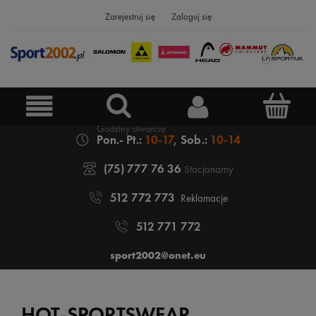
Zarejestruj się
Zaloguj się
Pon.- Pt.:
10-17
, Sob.:
10-14
(75) 777 76 36
Stacjonarny
512 772 773
Reklamacje
512 771 772
sport2002@onet.eu
HOT-SPORTSWEAR