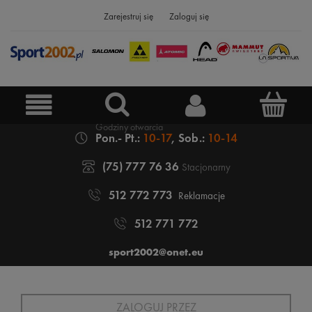
Zarejestruj się
Zaloguj się
Pon.- Pt.:
10-17
, Sob.:
10-14
(75) 777 76 36
Stacjonarny
512 772 773
Reklamacje
512 771 772
sport2002@onet.eu
ZALOGUJ PRZEZ