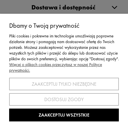
Dostawa i dostępność
Moje konto
Dbamy o Twoją prywatność
Pliki cookies i pokrewne im technologie umożliwiają poprawne
działanie strony i pomagają nam dostosować ofertę do Twoich
Serwis
potrzeb. Możesz zaakceptować wykorzystanie przez nas
wszystkich tych plików i przejść do sklepu lub dostosować użycie
plików do swoich preferencji, wybierając opcję "Dostosuj zgody".
Zwroty,Reklamacje Wymiany
Więcej o plikach cookies przeczytasz w naszej Polityce
prywatności.
ZAAKCEPTUJ TYLKO NIEZBĘDNE
SPORT 2002 ||
ul. Flisaków 10, 58-500 Jelenia Góra woj.
dolnośląskie, NIP: 611-24-66-379 || E-
DOSTOSUJ ZGODY
mail:
sport2002@onet.eu
tel:
(75) 777 76 36
ZAAKCEPTUJ WSZYSTKIE
Wszelkie Prawa Zastrzeżone © 2022 Sport2002.pl
Wdrożenie:
Agencja Interaktywna
DesignOrka
|
Sklep Shoper.pl