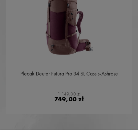
Plecak Deuter Futura Pro 34 SL Cassis-Ashrose
1 149,00 zł
749,00 zł