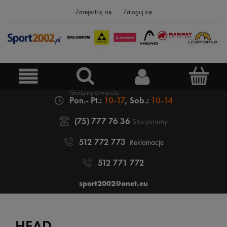
Zarejestruj się
Zaloguj się
Pon.- Pt.:
10-17
, Sob.:
10-14
(75) 777 76 36
Stacjonarny
512 772 773
Reklamacje
512 771 772
sport2002@onet.eu
HEAD