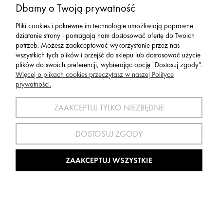
Dbamy o Twoją prywatność
428,00 zł
Pliki cookies i pokrewne im technologie umożliwiają poprawne
Cena regularna:
949,00 zł
działanie strony i pomagają nam dostosować ofertę do Twoich
459,00 zł
Najniższa cena:
potrzeb. Możesz zaakceptować wykorzystanie przez nas
wszystkich tych plików i przejść do sklepu lub dostosować użycie
plików do swoich preferencji, wybierając opcję "Dostosuj zgody".
Więcej o plikach cookies przeczytasz w naszej Polityce
OBNIŻKA
prywatności.
ZAAKCEPTUJ TYLKO NIEZBĘDNE
DOSTOSUJ ZGODY
ZAAKCEPTUJ WSZYSTKIE
Kurtka Salomon Bonatti Pro M Acid Lime