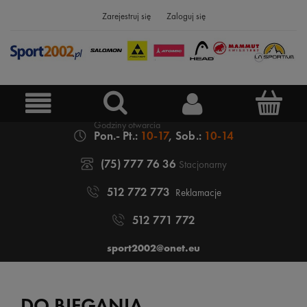
Zarejestruj się
Zaloguj się
Pon.- Pt.:
10-17
, Sob.:
10-14
(75) 777 76 36
Stacjonarny
512 772 773
Reklamacje
512 771 772
sport2002@onet.eu
DO BIEGANIA