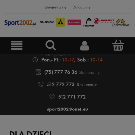
Zarejestruj się
Zaloguj się
Pon.- Pt.:
10-17
, Sob.:
10-14
(75) 777 76 36
Stacjonarny
512 772 773
Reklamacje
512 771 772
sport2002@onet.eu
DLA DZIECI