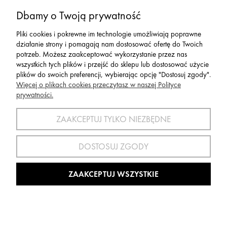
Serwis
Dbamy o Twoją prywatność
Pliki cookies i pokrewne im technologie umożliwiają poprawne
Zwroty,Reklamacje Wymiany
działanie strony i pomagają nam dostosować ofertę do Twoich
potrzeb. Możesz zaakceptować wykorzystanie przez nas
wszystkich tych plików i przejść do sklepu lub dostosować użycie
plików do swoich preferencji, wybierając opcję "Dostosuj zgody".
Więcej o plikach cookies przeczytasz w naszej Polityce
prywatności.
SPORT 2002 ||
ul. Flisaków 10, 58-500 Jelenia Góra woj.
dolnośląskie, NIP: 611-24-66-379 || E-
ZAAKCEPTUJ TYLKO NIEZBĘDNE
mail:
sport2002@onet.eu
tel:
(75) 777 76 36
DOSTOSUJ ZGODY
Wszelkie Prawa Zastrzeżone © 2022 Sport2002.pl
Wdrożenie:
Agencja Interaktywna
DesignOrka
|
Sklep Shoper.pl
ZAAKCEPTUJ WSZYSTKIE