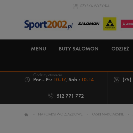
SZYBKA WYSYŁKA
MENU
BUTY SALOMON
ODZIEŻ
Pon.- Pt.:
10-17
, Sob.:
10-14
(75)
512 771 772
»
NARCIARSTWO ZJAZDOWE
»
KASKI NARCIARSKIE
»