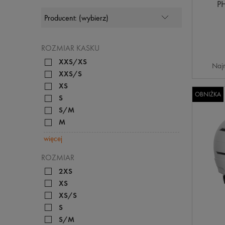
P
ROZMIAR KASKU
XXS/XS
Najn
XXS/S
XS
OBNIŻKA
S
S/M
M
więcej
ROZMIAR
2XS
XS
XS/S
S
S/M