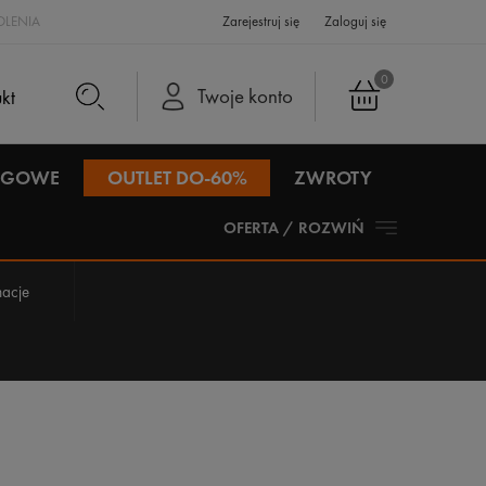
LENIA
Zarejestruj się
Zaloguj się
0
Twoje konto
IEGOWE
OUTLET DO-60%
ZWROTY
OFERTA / ROZWIŃ
acje