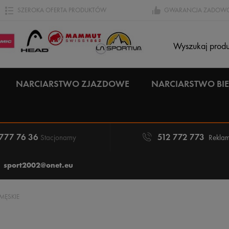
SZEROKA OFERTA PRODUKTÓW
GWARANCJA ZADOWO
NARCIARSTWO ZJAZDOWE
NARCIARSTWO B
 777 76 36
512 772 773
Stacjonarny
Reklam
sport2002@onet.eu
MĘSKIE