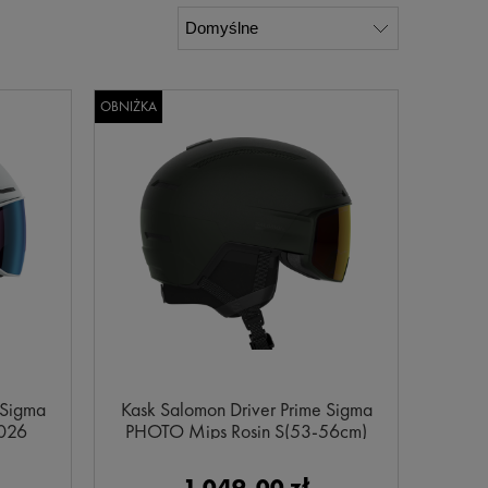
OBNIŻKA
 Sigma
Kask Salomon Driver Prime Sigma
2026
PHOTO Mips Rosin S(53-56cm)
1 049,00 zł