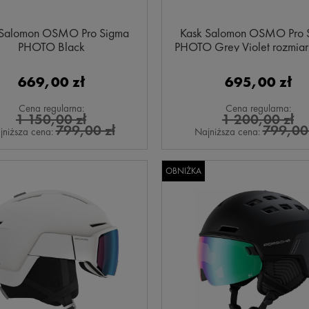
 Salomon OSMO Pro Sigma
Kask Salomon OSMO Pro 
PHOTO Black
PHOTO Grey Violet rozmiar
56 cm)
669,00 zł
695,00 zł
Cena regularna:
Cena regularna:
1 150,00 zł
1 200,00 zł
799,00 zł
799,00 
jniższa cena:
Najniższa cena:
OBNIŻKA