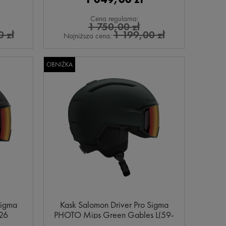
Cena regularna:
1 750,00 zł
 zł
1 199,00 zł
Najniższa cena:
OBNIŻKA
Sigma
Kask Salomon Driver Pro Sigma
26
PHOTO Mips Green Gables L(59-
62cm)