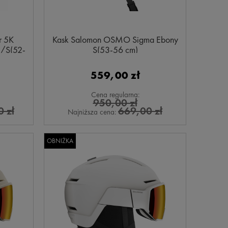
r 5K
Kask Salomon OSMO Sigma Ebony
S/S(52-
S(53-56 cm)
559,00 zł
Cena regularna:
950,00 zł
 zł
669,00 zł
Najniższa cena:
OBNIŻKA