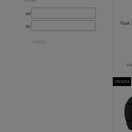
CENA
od
Kask
do
FILTRUJ
Na
OBNIŻKA