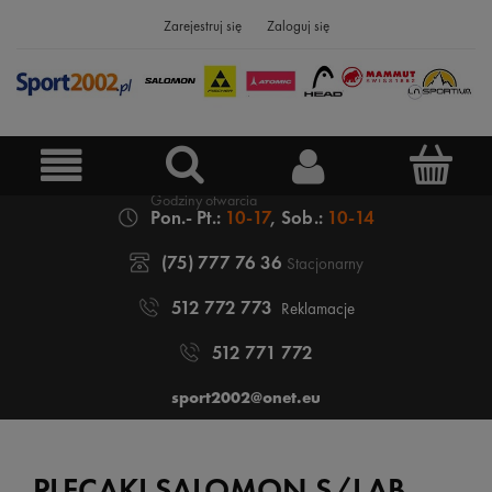
Zarejestruj się
Zaloguj się
Pon.- Pt.:
10-17
, Sob.:
10-14
(75) 777 76 36
Stacjonarny
512 772 773
Reklamacje
512 771 772
sport2002@onet.eu
PLECAKI SALOMON S/LAB