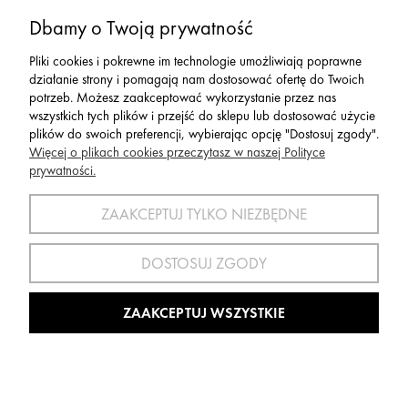
Serwis
Dbamy o Twoją prywatność
Pliki cookies i pokrewne im technologie umożliwiają poprawne
Zwroty,Reklamacje Wymiany
działanie strony i pomagają nam dostosować ofertę do Twoich
potrzeb. Możesz zaakceptować wykorzystanie przez nas
wszystkich tych plików i przejść do sklepu lub dostosować użycie
plików do swoich preferencji, wybierając opcję "Dostosuj zgody".
Więcej o plikach cookies przeczytasz w naszej Polityce
prywatności.
SPORT 2002 ||
ul. Flisaków 10, 58-500 Jelenia Góra woj.
dolnośląskie, NIP: 611-24-66-379 || E-
ZAAKCEPTUJ TYLKO NIEZBĘDNE
mail:
sport2002@onet.eu
tel:
(75) 777 76 36
DOSTOSUJ ZGODY
Wszelkie Prawa Zastrzeżone © 2022 Sport2002.pl
Wdrożenie:
Agencja Interaktywna
DesignOrka
|
Sklep Shoper.pl
ZAAKCEPTUJ WSZYSTKIE