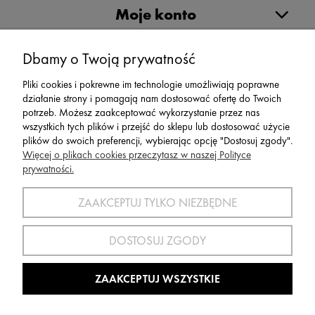
Moje konto
Serwis
Dbamy o Twoją prywatność
Pliki cookies i pokrewne im technologie umożliwiają poprawne
Zwroty,Reklamacje Wymiany
działanie strony i pomagają nam dostosować ofertę do Twoich
potrzeb. Możesz zaakceptować wykorzystanie przez nas
wszystkich tych plików i przejść do sklepu lub dostosować użycie
plików do swoich preferencji, wybierając opcję "Dostosuj zgody".
Więcej o plikach cookies przeczytasz w naszej Polityce
prywatności.
SPORT 2002 ||
ul. Flisaków 10, 58-500 Jelenia Góra woj.
dolnośląskie, NIP: 611-24-66-379 || E-
ZAAKCEPTUJ TYLKO NIEZBĘDNE
mail:
sport2002@onet.eu
tel:
(75) 777 76 36
DOSTOSUJ ZGODY
Wszelkie Prawa Zastrzeżone © 2022 Sport2002.pl
Wdrożenie:
Agencja Interaktywna
DesignOrka
|
Sklep Shoper.pl
ZAAKCEPTUJ WSZYSTKIE