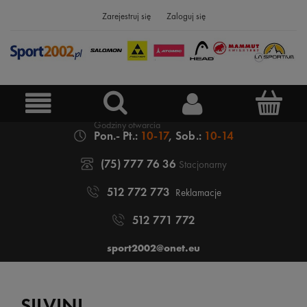
Zarejestruj się
Zaloguj się
Pon.- Pt.:
10-17
, Sob.:
10-14
(75) 777 76 36
Stacjonarny
512 772 773
Reklamacje
512 771 772
sport2002@onet.eu
SILVINI