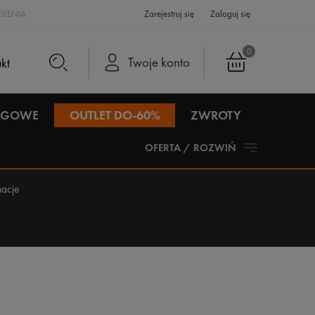
LENIA
Zarejestruj się
Zaloguj się
0
Twoje konto
IEGOWE
OUTLET DO-60%
ZWROTY
OFERTA / ROZWIŃ
acje