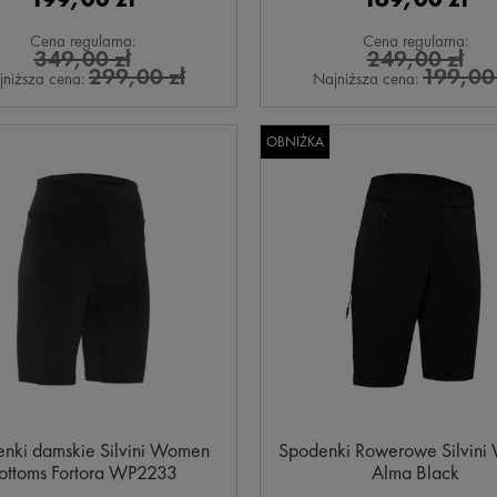
Cena regularna:
Cena regularna:
349,00 zł
249,00 zł
299,00 zł
199,00 
jniższa cena:
Najniższa cena:
OBNIŻKA
nki damskie Silvini Women
Spodenki Rowerowe Silvin
ottoms Fortora WP2233
Alma Black