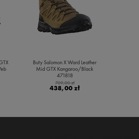
 GTX
Buty Salomon X Ward Leather
Buty Sa
Web
Mid GTX Kangaroo/Black
Gore
471818
Bl
709,00 zł
438,00 zł