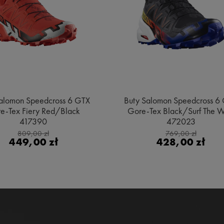
alomon Speedcross 6 GTX
Buty Salomon Speedcross 6
e-Tex Fiery Red/Black
Gore-Tex Black/Surf The 
417390
472023
809,00 zł
769,00 zł
449,00 zł
428,00 zł