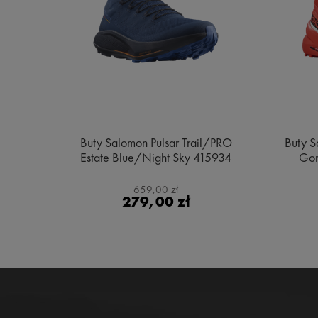
e MID
Buty Salomon Pulsar Trail/PRO
Buty S
ge
Estate Blue/Night Sky 415934
Gor
659,00 zł
279,00 zł