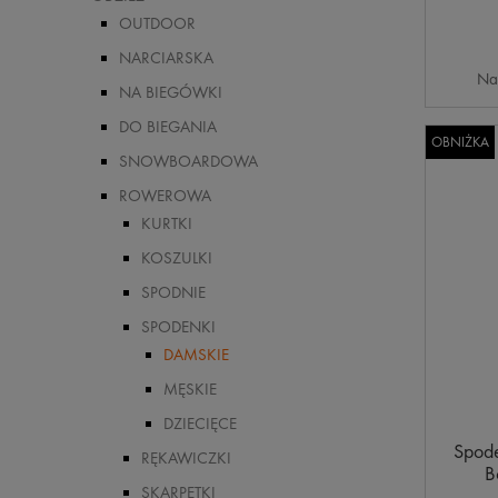
OUTDOOR
NARCIARSKA
Na
NA BIEGÓWKI
DO BIEGANIA
OBNIŻKA
SNOWBOARDOWA
ROWEROWA
KURTKI
KOSZULKI
SPODNIE
SPODENKI
DAMSKIE
MĘSKIE
DZIECIĘCE
Spode
RĘKAWICZKI
B
SKARPETKI