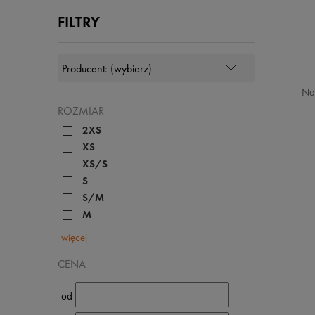
FILTRY
Na
ROZMIAR
2XS
XS
XS/S
S
S/M
M
więcej
CENA
od