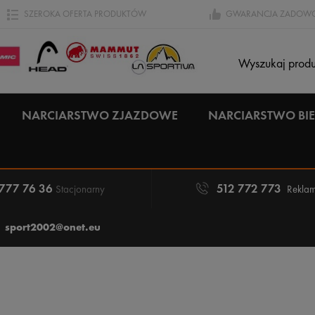
SZEROKA OFERTA PRODUKTÓW
GWARANCJA ZADOWO
NARCIARSTWO ZJAZDOWE
NARCIARSTWO B
 777 76 36
512 772 773
Stacjonarny
Reklam
sport2002@onet.eu