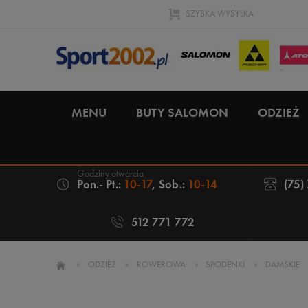
SZYBKA WYSYŁKA
MENU
BUTY SALOMON
ODZIEŻ
Pon.- Pt.:
10-17
, Sob.:
10-14
(75)
512 771 772
»
ODZIEŻ
»
ROWEROWA
»
SPODENKI
»
DAMSKIE