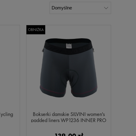
OBNIŻKA
ycling
Bokserki damskie SILVINI women's
padded liners WP1236 INNER PRO
charcoal-punch
139,00 zł