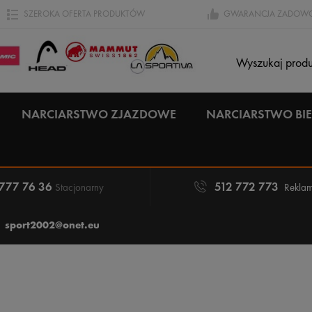
SZEROKA OFERTA PRODUKTÓW
GWARANCJA ZADOWO
NARCIARSTWO ZJAZDOWE
NARCIARSTWO B
 777 76 36
512 772 773
Stacjonarny
Reklam
sport2002@onet.eu