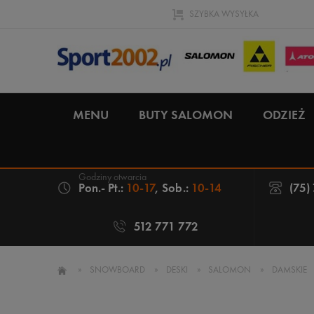
SZYBKA WYSYŁKA
MENU
BUTY SALOMON
ODZIEŻ
Pon.- Pt.:
10-17
, Sob.:
10-14
(75)
512 771 772
»
SNOWBOARD
»
DESKI
»
SALOMON
»
DAMSKIE