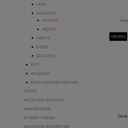
HEAD
SALOMON
Najn
DAMSKIE
MĘSKIE
OBNIŻKA
MAFFIA
COBLE
DLA DZIECI
BUTY
WIĄZANIA
KASKI SNOWBOARDOWE
ODZIEŻ
AKCESORIA BIEGOWE
NAWADNIANIE
Desk
ROWERY MERIDA
AKCESORIA ROWEROWE