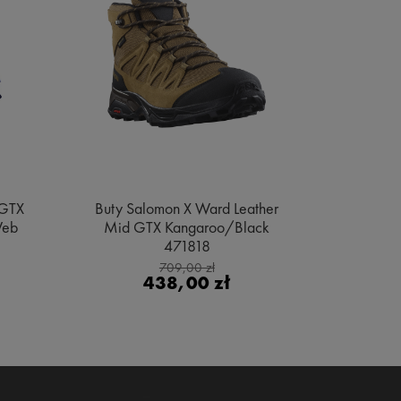
 GTX
Buty Salomon X Ward Leather
Buty Sa
Web
Mid GTX Kangaroo/Black
Gore
471818
Bl
709,00 zł
438,00 zł