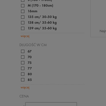
M (170 - 180cm)
16mm
135 cm/ 30-50 kg
138 cm/ 35-60 kg
139 cm/ 35-60 kg
Najn
więcej
DŁUGOŚĆ W CM
67
70
75
77
80
85
więcej
CENA