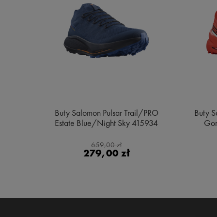
e MID
Buty Salomon Pulsar Trail/PRO
Buty S
ge
Estate Blue/Night Sky 415934
Gor
659,00 zł
279,00 zł