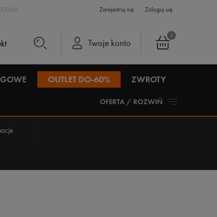
LENIA
Zarejestruj się
Zaloguj się
0
Twoje konto
IEGOWE
OUTLET DO-60%
ZWROTY
OFERTA / ROZWIŃ
acje