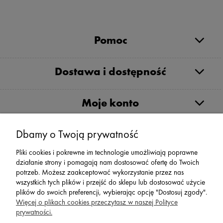
Pomoc
Dostawa i dostępność
Moje konto
Dbamy o Twoją prywatność
Serwis
Pliki cookies i pokrewne im technologie umożliwiają poprawne
działanie strony i pomagają nam dostosować ofertę do Twoich
Zwroty,Reklamacje Wymiany
potrzeb. Możesz zaakceptować wykorzystanie przez nas
wszystkich tych plików i przejść do sklepu lub dostosować użycie
plików do swoich preferencji, wybierając opcję "Dostosuj zgody".
Więcej o plikach cookies przeczytasz w naszej Polityce
prywatności.
SPORT 2002 ||
ul. Flisaków 10, 58-500 Jelenia Góra woj.