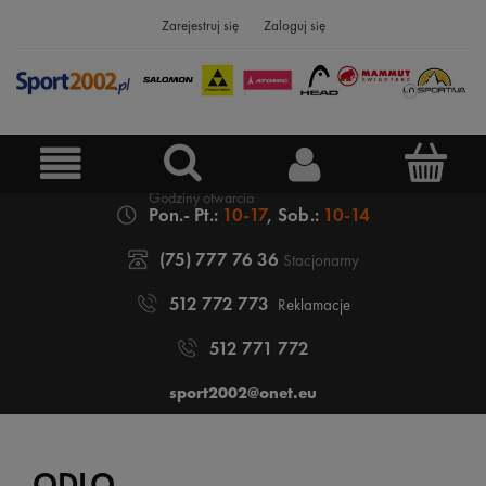
Zarejestruj się
Zaloguj się
Pon.- Pt.:
10-17
, Sob.:
10-14
(75) 777 76 36
Stacjonarny
512 772 773
Reklamacje
512 771 772
sport2002@onet.eu
ODLO