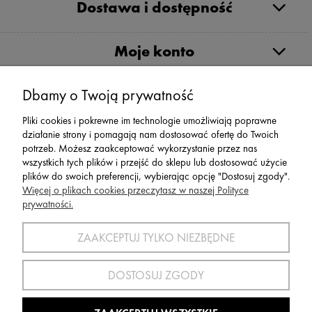
Dostawa i dostępność
Moje konto
Serwis
Dbamy o Twoją prywatność
Pliki cookies i pokrewne im technologie umożliwiają poprawne
Zwroty,Reklamacje Wymiany
działanie strony i pomagają nam dostosować ofertę do Twoich
potrzeb. Możesz zaakceptować wykorzystanie przez nas
wszystkich tych plików i przejść do sklepu lub dostosować użycie
plików do swoich preferencji, wybierając opcję "Dostosuj zgody".
Więcej o plikach cookies przeczytasz w naszej Polityce
prywatności.
SPORT 2002 ||
ul. Flisaków 10, 58-500 Jelenia Góra woj.
dolnośląskie, NIP: 611-24-66-379 || E-
ZAAKCEPTUJ TYLKO NIEZBĘDNE
mail:
sport2002@onet.eu
tel:
(75) 777 76 36
DOSTOSUJ ZGODY
Wszelkie Prawa Zastrzeżone © 2022 Sport2002.pl
Wdrożenie:
Agencja Interaktywna
DesignOrka
|
Sklep Shoper.pl