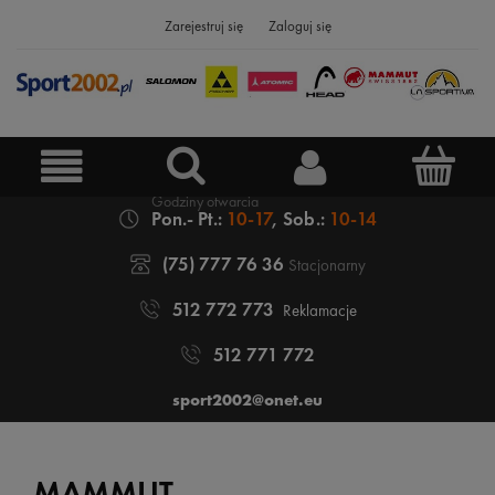
Zarejestruj się
Zaloguj się
Pon.- Pt.:
10-17
, Sob.:
10-14
(75) 777 76 36
Stacjonarny
512 772 773
Reklamacje
512 771 772
sport2002@onet.eu
MAMMUT