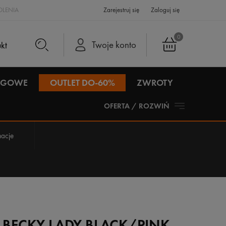
LENIA
Zarejestruj się
Zaloguj się
0
Twoje konto
IEGOWE
OUTLET DO-60%
ZWROTY
OFERTA / ROZWIŃ
acje
 BECKY LADY BLACK/PINK