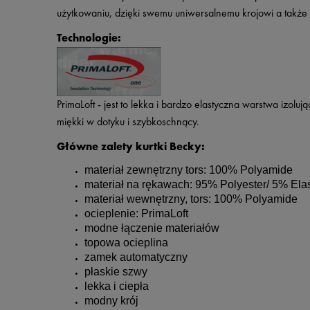
użytkowaniu, dzięki swemu uniwersalnemu krojowi a także p
Technologie:
PrimaLoft - jest to lekka i bardzo elastyczna warstwa izol
miękki w dotyku i szybkoschnący.
Główne zalety kurtki Becky:
materiał zewnętrzny tors: 100% Polyamide
materiał na rękawach: 95% Polyester/ 5% Ela
materiał wewnętrzny, tors: 100% Polyamide
ocieplenie: PrimaLoft
modne łączenie materiałów
topowa ocieplina
zamek automatyczny
płaskie szwy
lekka i ciepła
modny krój