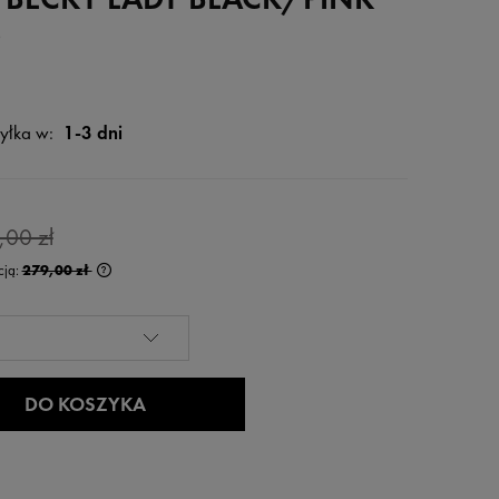
6
yłka w:
1-3 dni
,00 zł
cją:
279,00 zł
rócej niż 30 dni,
 od momentu,
edaży.
DO KOSZYKA