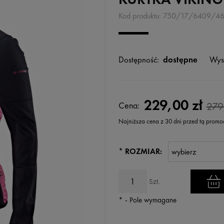
Kod produktu:
750/17/6409/4
Dostępność:
dostępne
Wys
229,00 zł
Cena:
279
Najniższa cena z 30 dni przed tą promo
Jeżeli produkt jest sprzedawany k
*
ROZMIAR:
wyświetlana jest najniższa cena
kiedy produkt pojawił się w sprz
Szt.
*
- Pole wymagane