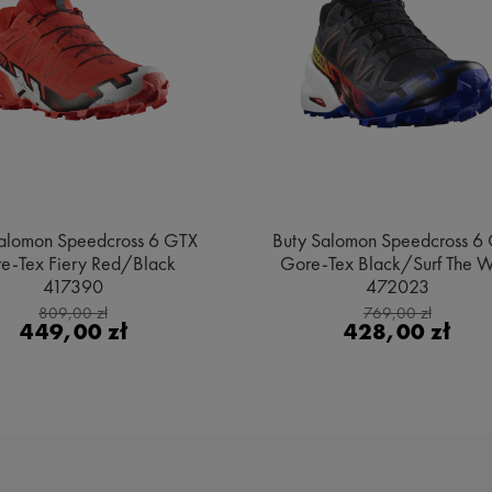
alomon Speedcross 6 GTX
Buty Salomon Speedcross 6
e-Tex Fiery Red/Black
Gore-Tex Black/Surf The 
417390
472023
809,00 zł
769,00 zł
449,00 zł
428,00 zł