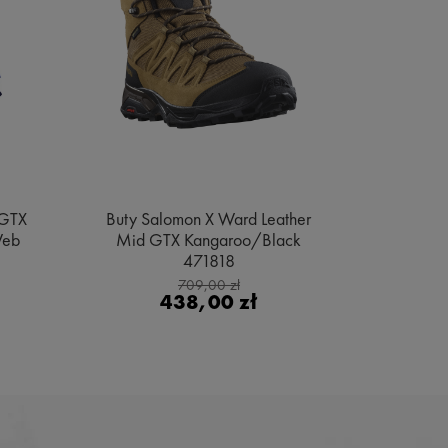
 GTX
Buty Salomon X Ward Leather
Buty Sa
Web
Mid GTX Kangaroo/Black
Gore
471818
Bl
709,00 zł
438,00 zł