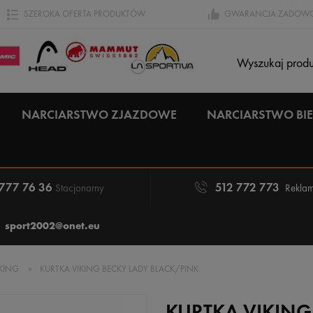
SZEROKA OFERTA PRODUKTÓW
GWARANCJA ZADOWO
NARCIARSTWO ZJAZDOWE
NARCIARSTWO B
 777 76 36
512 772 773
Stacjonarny
Reklam
sport2002@onet.eu
IKING
»
KURTKA VIKING BECKY LADY BLACK/PINK
KURTKA VIKING