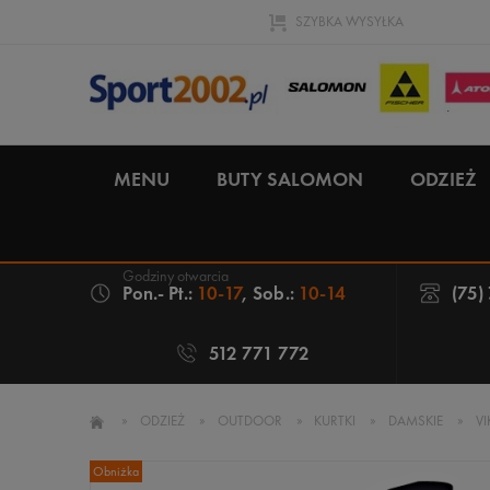
SZYBKA WYSYŁKA
MENU
BUTY SALOMON
ODZIEŻ
Pon.- Pt.:
10-17
, Sob.:
10-14
(75)
512 771 772
»
ODZIEŻ
»
OUTDOOR
»
KURTKI
»
DAMSKIE
»
V
Obniżka