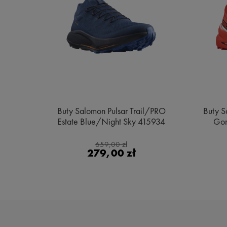
e MID
Buty Salomon Pulsar Trail/PRO
Buty S
ge
Estate Blue/Night Sky 415934
Gor
659,00 zł
279,00 zł