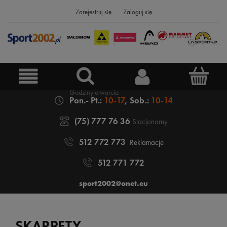
Zarejestruj się
Zaloguj się
Pon.- Pt.:
10-17
, Sob.:
10-14
(75) 777 76 36
Stacjonarny
512 772 773
Reklamacje
512 771 772
sport2002@onet.eu
SKARPETY