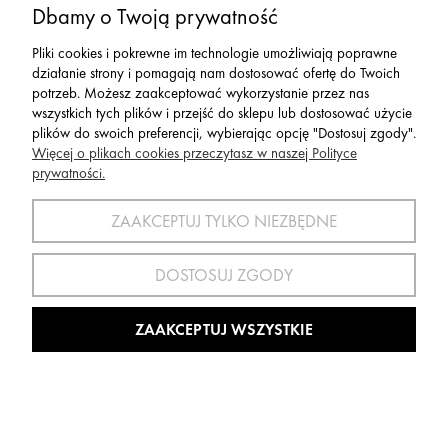
Dbamy o Twoją prywatność
Pliki cookies i pokrewne im technologie umożliwiają poprawne
działanie strony i pomagają nam dostosować ofertę do Twoich
potrzeb. Możesz zaakceptować wykorzystanie przez nas
wszystkich tych plików i przejść do sklepu lub dostosować użycie
plików do swoich preferencji, wybierając opcję "Dostosuj zgody".
Więcej o plikach cookies przeczytasz w naszej Polityce
prywatności.
ZAAKCEPTUJ TYLKO NIEZBĘDNE
Skarpety Przeciwkleszczowe P.A.C. RN 6.2
DOSTOSUJ ZGODY
Running Reflective Pro Mid Compression
Black/Neon Yellow
ZAAKCEPTUJ WSZYSTKIE
69,00 zł
Cena regularna:
85,00 zł
85,00 zł
Najniższa cena: