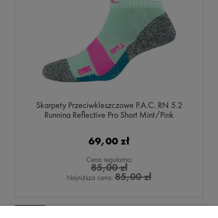
Skarpety Przeciwkleszczowe P.A.C. RN 5.2
Running Reflective Pro Short Mint/Pink
69,00 zł
Cena regularna:
85,00 zł
85,00 zł
Najniższa cena:
OBNIŻKA