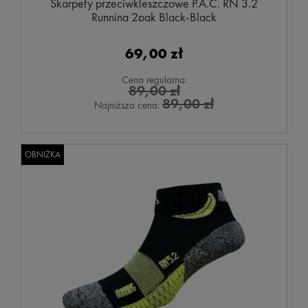
Skarpety przeciwkleszczowe P.A.C. RN 3.2
Running 2pak Black-Black
69,00 zł
Cena regularna:
89,00 zł
89,00 zł
Najniższa cena:
OBNIŻKA