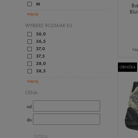
M
Bu
Blu
więcej
WYBIERZ ROZMIAR EU
36,0
36,5
37,0
Na
37,5
38,0
OBNIŻKA
38,5
więcej
CENA
od
do
FILTRUJ