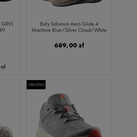
4 GRVL
Buty Salomon Aero Glide 4
749
Maritime Blue/Silver Cloud/White
492264
689,00 zł
zł
OBNIŻKA