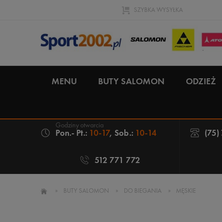
SZYBKA WYSYŁKA
MENU
BUTY SALOMON
ODZIEŻ
Pon.- Pt.:
10-17
, Sob.:
10-14
(75)
512 771 772
»
BUTY SALOMON
»
DO BIEGANIA
»
MĘSKIE