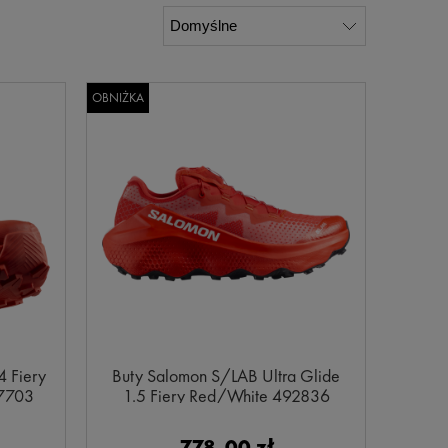
OBNIŻKA
4 Fiery
Buty Salomon S/LAB Ultra Glide
77703
1.5 Fiery Red/White 492836
778,00 zł