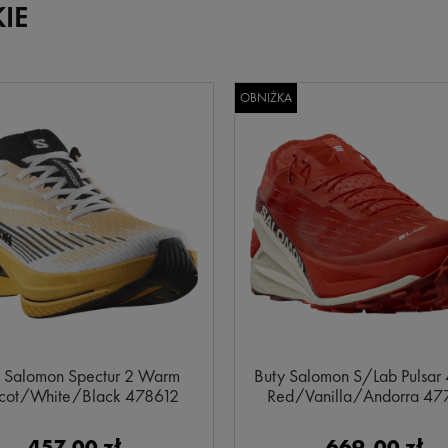
IE
OBNIŻKA
 Salomon Spectur 2 Warm
Buty Salomon S/Lab Pulsar 
icot/White/Black 478612
Red/Vanilla/Andorra 4
457,00 zł
669,00 zł