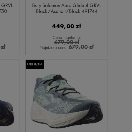
4 GRVL
Buty Salomon Aero Glide 4 GRVL
1750
Black/Asphalt/Black 491744
449,00 zł
Cena regularna:
679,00 zł
zł
679,00 zł
Najniższa cena:
OBNIŻKA