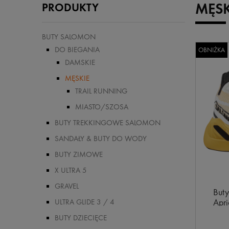
MĘSK
PRODUKTY
BUTY SALOMON
DO BIEGANIA
OBNIŻKA
DAMSKIE
MĘSKIE
TRAIL RUNNING
MIASTO/SZOSA
BUTY TREKKINGOWE SALOMON
SANDAŁY & BUTY DO WODY
BUTY ZIMOWE
X ULTRA 5
GRAVEL
Buty
Apr
ULTRA GLIDE 3 / 4
BUTY DZIECIĘCE