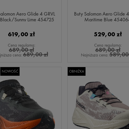
Salomon Aero Glide 4 GRVL
Buty Salomon Aero Glide 
Black/Sunny Lime 454725
Maritime Blue 45406
619,00 zł
529,00 zł
Cena regularna:
Cena regularna:
689,00 zł
689,00 zł
689,00 zł
589,00 
jniższa cena:
Najniższa cena:
NOWOŚĆ
OBNIŻKA