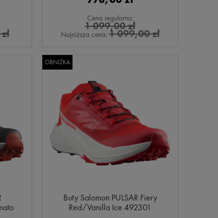
Cena regularna:
1 099,00 zł
zł
1 099,00 zł
Najniższa cena:
OBNIŻKA
R
Buty Salomon PULSAR Fiery
mato
Red/Vanilla Ice 492301