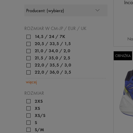
Inca
ROZMIAR W CM-JP / EUR / UK
14,5 / 24 / 7K
Na
20,5 / 33,5 / 1,5
21,0 / 34,0 / 2,0
OBNIŻKA
21,5 / 35,0 / 2,5
22,0 / 35,5 / 3,0
22,0 / 36,0 / 3,5
więcej
ROZMIAR
2XS
XS
XS/S
S
S/M