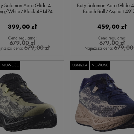
ty Salomon Aero Glide 4
Buty Salomon Aero Glide 
ing/White/Black 491474
Beach Ball/Asphalt 49
399,00 zł
459,00 zł
Cena regularna:
Cena regularna:
679,00 zł
679,00 zł
679,00 zł
679,00 
jniższa cena:
Najniższa cena:
NOWOŚĆ
OBNIŻKA
NOWOŚĆ