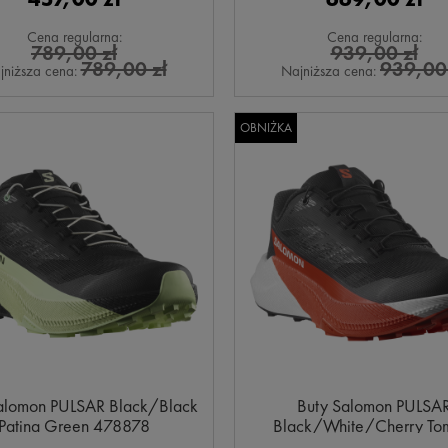
Cena regularna:
Cena regularna:
789,00 zł
939,00 zł
789,00 zł
939,00 
jniższa cena:
Najniższa cena:
OBNIŻKA
alomon PULSAR Black/Black
Buty Salomon PULSA
Patina Green 478878
Black/White/Cherry To
479754