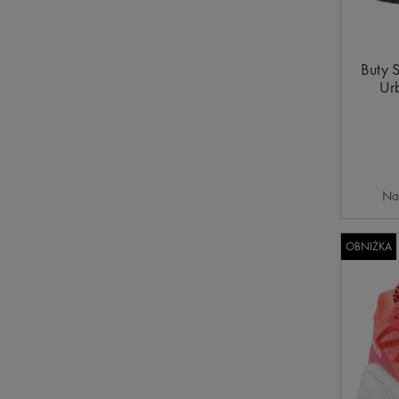
Buty 
Ur
Na
OBNIŻKA