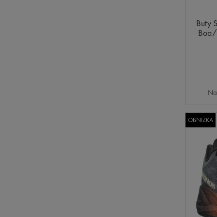
Buty 
Bog/
Na
OBNIŻKA