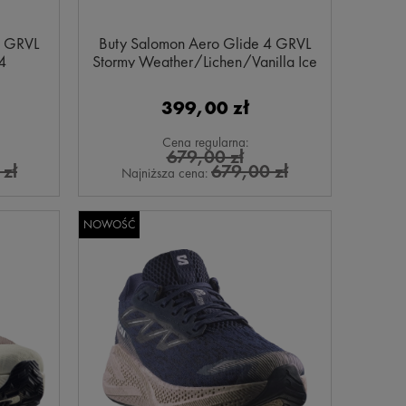
4 GRVL
Buty Salomon Aero Glide 4 GRVL
4
Stormy Weather/Lichen/Vanilla Ice
491747
399,00 zł
Cena regularna:
679,00 zł
zł
679,00 zł
Najniższa cena:
NOWOŚĆ