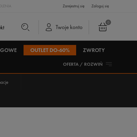
LENIA
Zarejestruj się
Zaloguj się
0
Twoje konto
IEGOWE
OUTLET DO-60%
ZWROTY
OFERTA / ROZWIŃ
acje