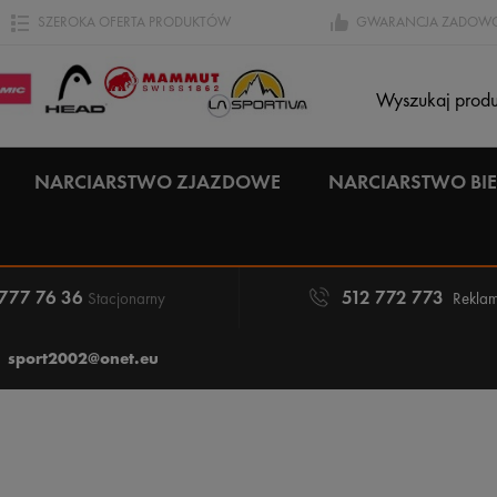
SZEROKA OFERTA PRODUKTÓW
GWARANCJA ZADOWO
NARCIARSTWO ZJAZDOWE
NARCIARSTWO B
 777 76 36
512 772 773
Stacjonarny
Reklam
sport2002@onet.eu