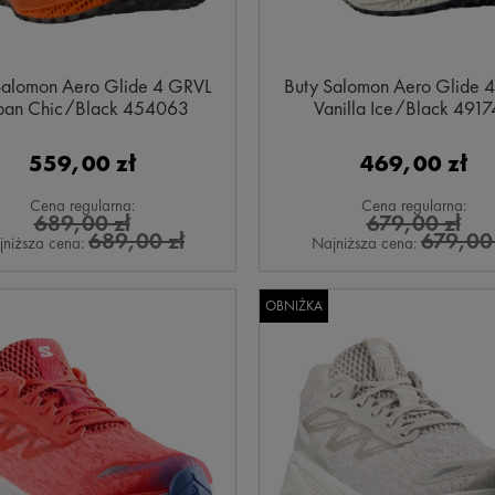
Salomon Aero Glide 4 GRVL
Buty Salomon Aero Glide 
ban Chic/Black 454063
Vanilla Ice/Black 491
559,00 zł
469,00 zł
Cena regularna:
Cena regularna:
689,00 zł
679,00 zł
689,00 zł
679,00 
jniższa cena:
Najniższa cena:
OBNIŻKA