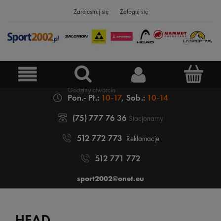
Zarejestruj się
Zaloguj się
Pon.- Pt.:
10-17
, Sob.:
10-14
(75) 777 76 36
Stacjonarny
512 772 773
Reklamacje
512 771 772
sport2002@onet.eu
HEAD