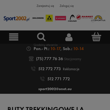
Zarejestruj się
Zaloguj się
Pon.- Pt.:
10-17
, Sob.:
10-14
(75) 777 76 36
Stacjonarny
512 772 773
Reklamacje
512 771 772
sport2002@onet.eu
BUTY TREKKINGOWE LA