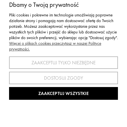
Dbamy o Twoją prywatność
598,00 zł
Pliki cookies i pokrewne im technologie umożliwiają poprawne
działanie strony i pomagają nam dostosować ofertę do Twoich
Cena regularna:
potrzeb. Możesz zaakceptować wykorzystanie przez nas
849,00 zł
wszystkich tych plików i przejść do sklepu lub dostosować użycie
699,00 zł
Najniższa cena:
plików do swoich preferencji, wybierając opcję "Dostosuj zgody".
Więcej o plikach cookies przeczytasz w naszej Polityce
prywatności.
OBNIŻKA
ZAAKCEPTUJ TYLKO NIEZBĘDNE
DOSTOSUJ ZGODY
ZAAKCEPTUJ WSZYSTKIE