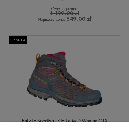
Cena regularna:
1 199,00 zł
849,00 zł
Najniższa cena:
OBNIŻKA
Buty La Sportiva TX Hike MID Woman GTX
Slate/Sorbet