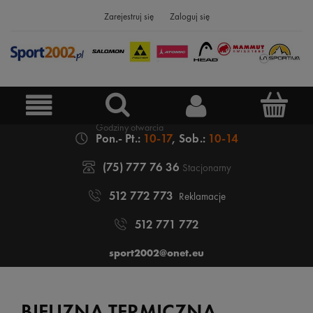
Zarejestruj się
Zaloguj się
Pon.- Pt.:
10-17
, Sob.:
10-14
(75) 777 76 36
Stacjonarny
512 772 773
Reklamacje
512 771 772
sport2002@onet.eu
BIELIZNA TERMICZNA