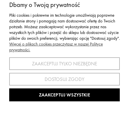
Dbamy o Twoją prywatność
Męska Koszulka Lasting Welor Niebieska
Pliki cookies i pokrewne im technologie umożliwiają poprawne
działanie strony i pomagają nam dostosować ofertę do Twoich
299,00 zł
potrzeb. Możesz zaakceptować wykorzystanie przez nas
wszystkich tych plików i przejść do sklepu lub dostosować użycie
plików do swoich preferencji, wybierając opcję "Dostosuj zgody".
Więcej o plikach cookies przeczytasz w naszej Polityce
prywatności.
OBNIŻKA
ZAAKCEPTUJ TYLKO NIEZBĘDNE
DOSTOSUJ ZGODY
ZAAKCEPTUJ WSZYSTKIE