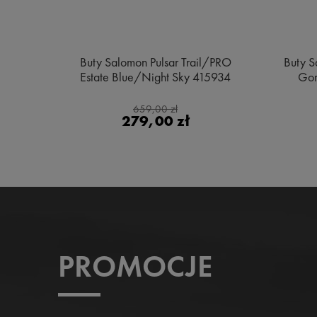
e MID
Buty Salomon Pulsar Trail/PRO
Buty S
ge
Estate Blue/Night Sky 415934
Gor
659,00 zł
279,00 zł
PROMOCJE