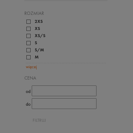
ROZMIAR
2XS
XS
XS/S
S
S/M
M
więcej
CENA
od
do
FILTRUJ