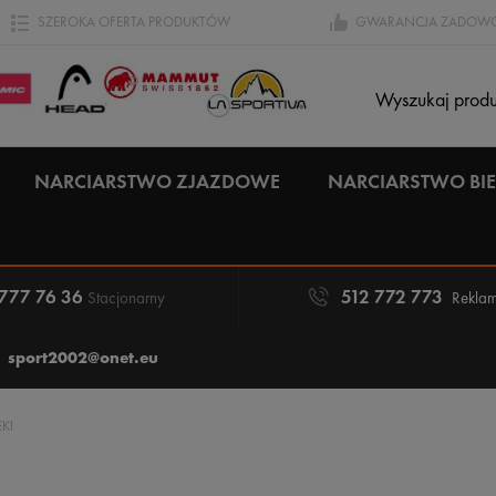
SZEROKA OFERTA PRODUKTÓW
GWARANCJA ZADOWO
NARCIARSTWO ZJAZDOWE
NARCIARSTWO B
 777 76 36
512 772 773
Stacjonarny
Reklam
sport2002@onet.eu
EKI