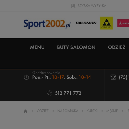
SZYBKA WYSYŁKA
MENU
BUTY SALOMON
ODZIEŻ
Pon.- Pt.:
10-17
, Sob.:
10-14
(75)
512 771 772
»
ODZIEŻ
»
NARCIARSKA
»
KURTKI
»
MĘSKIE
»
L