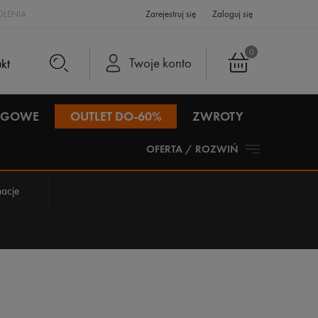
LENIA
Zarejestruj się
Zaloguj się
0
Twoje konto
IEGOWE
OUTLET DO-60%
ZWROTY
OFERTA / ROZWIŃ
acje