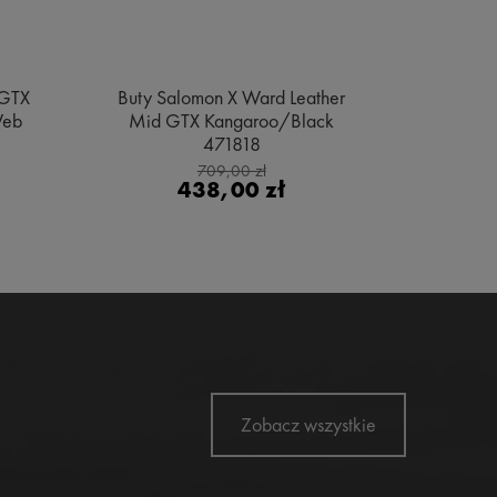
 GTX
Buty Salomon X Ward Leather
Buty Sa
Web
Mid GTX Kangaroo/Black
Gore
471818
Bl
709,00 zł
438,00 zł
Zobacz wszystkie