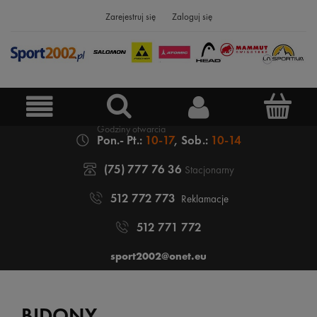
Zarejestruj się
Zaloguj się
Pon.- Pt.:
10-17
, Sob.:
10-14
(75) 777 76 36
Stacjonarny
512 772 773
Reklamacje
512 771 772
sport2002@onet.eu
BIDONY