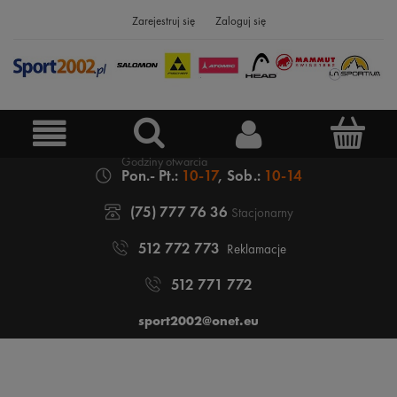
Zarejestruj się
Zaloguj się
Pon.- Pt.:
10-17
, Sob.:
10-14
(75) 777 76 36
Stacjonarny
512 772 773
Reklamacje
512 771 772
sport2002@onet.eu