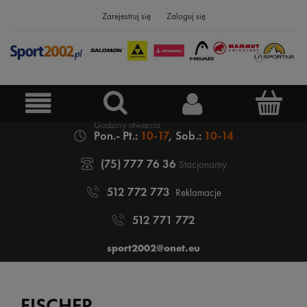
Zarejestruj się
Zaloguj się
Pon.- Pt.:
10-17
, Sob.:
10-14
(75) 777 76 36
Stacjonarny
512 772 773
Reklamacje
512 771 772
sport2002@onet.eu
FISCHER