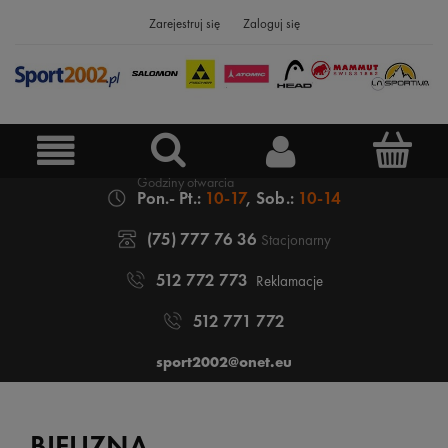
Zarejestruj się
Zaloguj się
Pon.- Pt.:
10-17
, Sob.:
10-14
(75) 777 76 36
Stacjonarny
512 772 773
Reklamacje
512 771 772
sport2002@onet.eu
BIELIZNA