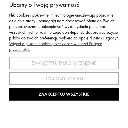
Moje konto
Dbamy o Twoją prywatność
Pliki cookies i pokrewne im technologie umożliwiają poprawne
Serwis
działanie strony i pomagają nam dostosować ofertę do Twoich
potrzeb. Możesz zaakceptować wykorzystanie przez nas
wszystkich tych plików i przejść do sklepu lub dostosować użycie
Zwroty,Reklamacje Wymiany
plików do swoich preferencji, wybierając opcję "Dostosuj zgody".
Więcej o plikach cookies przeczytasz w naszej Polityce
prywatności.
ZAAKCEPTUJ TYLKO NIEZBĘDNE
SPORT 2002 ||
ul. Flisaków 10, 58-500 Jelenia Góra woj.
dolnośląskie, NIP: 611-24-66-379 || E-
DOSTOSUJ ZGODY
mail:
sport2002@onet.eu
tel:
(75) 777 76 36
ZAAKCEPTUJ WSZYSTKIE
Wszelkie Prawa Zastrzeżone © 2022 Sport2002.pl
Wdrożenie:
Agencja Interaktywna
DesignOrka
|
Sklep Shoper.pl