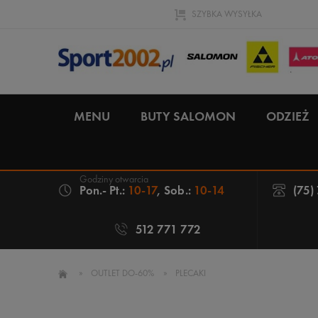
SZYBKA WYSYŁKA
MENU
BUTY SALOMON
ODZIEŻ
Pon.- Pt.:
10-17
, Sob.:
10-14
(75)
512 771 772
»
OUTLET DO-60%
»
PLECAKI