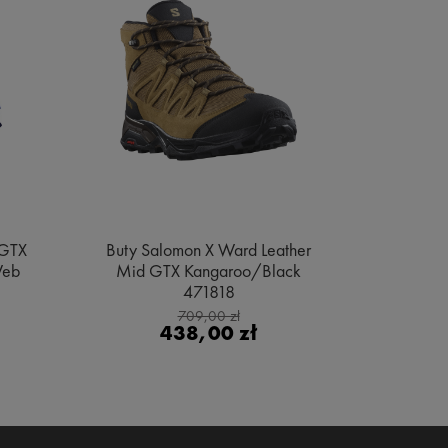
 GTX
Buty Salomon X Ward Leather
Buty Sa
Web
Mid GTX Kangaroo/Black
Gore
471818
Bl
709,00 zł
438,00 zł