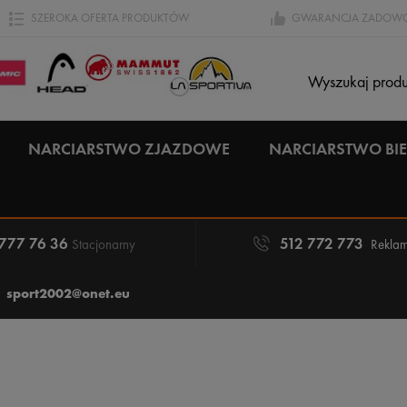
SZEROKA OFERTA PRODUKTÓW
GWARANCJA ZADOWO
NARCIARSTWO ZJAZDOWE
NARCIARSTWO B
 777 76 36
512 772 773
Stacjonarny
Reklam
sport2002@onet.eu