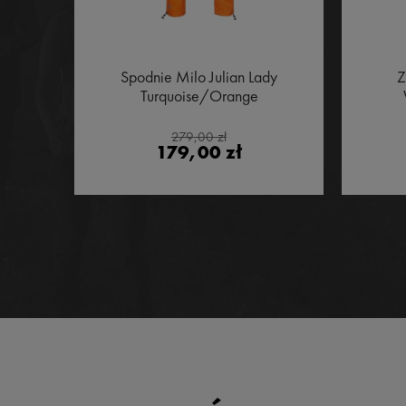
nder
Spodnie Milo Julian Lady
Z
alk
Turquoise/Orange
279,00 zł
179,00 zł