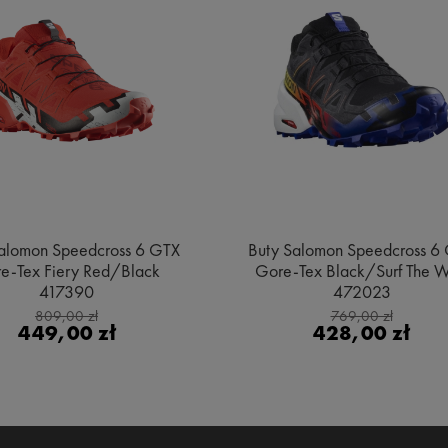
alomon Speedcross 6 GTX
Buty Salomon Speedcross 6
e-Tex Fiery Red/Black
Gore-Tex Black/Surf The 
417390
472023
809,00 zł
769,00 zł
449,00 zł
428,00 zł