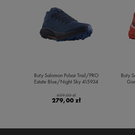
e MID
Buty Salomon Pulsar Trail/PRO
Buty S
ge
Estate Blue/Night Sky 415934
Gor
659,00 zł
279,00 zł