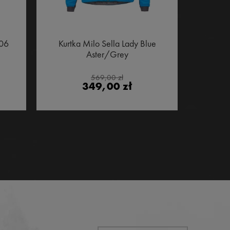
706
Kurtka Milo Sella Lady Blue
Smar w p
Aster/Grey
T
569,00 zł
349,00 zł