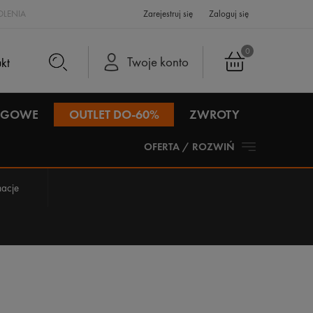
LENIA
Zarejestruj się
Zaloguj się
0
Twoje konto
IEGOWE
OUTLET DO-60%
ZWROTY
OFERTA / ROZWIŃ
acje