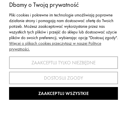
Dbamy o Twoją prywatność
479,00 zł
Pliki cookies i pokrewne im technologie umożliwiają poprawne
Cena regularna:
849,90 zł
działanie strony i pomagają nam dostosować ofertę do Twoich
559,90 zł
Najniższa cena:
potrzeb. Możesz zaakceptować wykorzystanie przez nas
wszystkich tych plików i przejść do sklepu lub dostosować użycie
plików do swoich preferencji, wybierając opcję "Dostosuj zgody".
Więcej o plikach cookies przeczytasz w naszej Polityce
OBNIŻKA
prywatności.
ZAAKCEPTUJ TYLKO NIEZBĘDNE
DOSTOSUJ ZGODY
ZAAKCEPTUJ WSZYSTKIE
Rękawice Reusch Master PRO