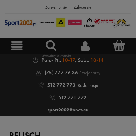
Zarejestruj się
Zaloguj się
Pon.- Pt.:
10-17
, Sob.:
10-14
(75) 777 76 36
Stacjonarny
512 772 773
Reklamacje
512 771 772
sport2002@onet.eu
REUSCH