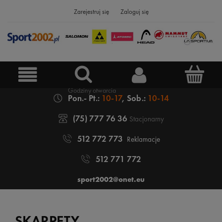
Zarejestruj się
Zaloguj się
Pon.- Pt.:
10-17
, Sob.:
10-14
(75) 777 76 36
Stacjonarny
512 772 773
Reklamacje
512 771 772
sport2002@onet.eu
SKARPETY