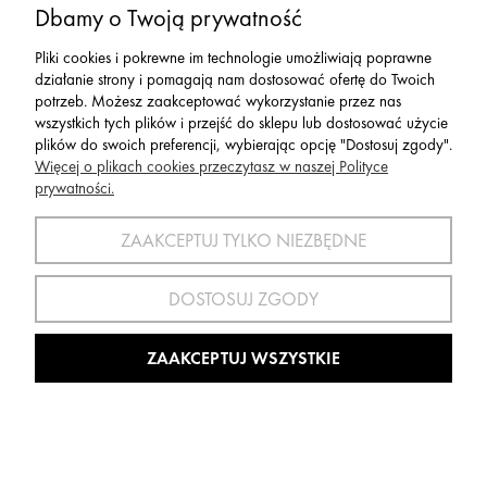
129,00 zł
Dbamy o Twoją prywatność
129,00 zł
Najniższa cena:
Pliki cookies i pokrewne im technologie umożliwiają poprawne
działanie strony i pomagają nam dostosować ofertę do Twoich
potrzeb. Możesz zaakceptować wykorzystanie przez nas
OBNIŻKA
wszystkich tych plików i przejść do sklepu lub dostosować użycie
plików do swoich preferencji, wybierając opcję "Dostosuj zgody".
Więcej o plikach cookies przeczytasz w naszej Polityce
prywatności.
ZAAKCEPTUJ TYLKO NIEZBĘDNE
DOSTOSUJ ZGODY
ZAAKCEPTUJ WSZYSTKIE
Skarpety Narciarskie LENZ SKIING Kids 2.0
Grey Red