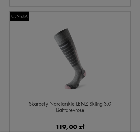
OBNIŻKA
Skarpety Narciarskie LENZ Skiing 3.0
Lightgreyrose
119,00 zł
Cena regularna: