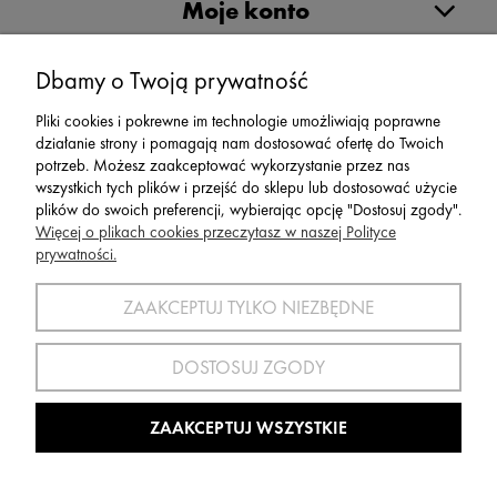
Moje konto
Dbamy o Twoją prywatność
Serwis
Pliki cookies i pokrewne im technologie umożliwiają poprawne
działanie strony i pomagają nam dostosować ofertę do Twoich
Zwroty,Reklamacje Wymiany
potrzeb. Możesz zaakceptować wykorzystanie przez nas
wszystkich tych plików i przejść do sklepu lub dostosować użycie
plików do swoich preferencji, wybierając opcję "Dostosuj zgody".
Więcej o plikach cookies przeczytasz w naszej Polityce
prywatności.
SPORT 2002 ||
ul. Flisaków 10, 58-500 Jelenia Góra woj.
dolnośląskie, NIP: 611-24-66-379 || E-
ZAAKCEPTUJ TYLKO NIEZBĘDNE
mail:
sport2002@onet.eu
tel:
(75) 777 76 36
DOSTOSUJ ZGODY
Wszelkie Prawa Zastrzeżone © 2022 Sport2002.pl
Wdrożenie:
Agencja Interaktywna
DesignOrka
|
Sklep Shoper.pl
ZAAKCEPTUJ WSZYSTKIE