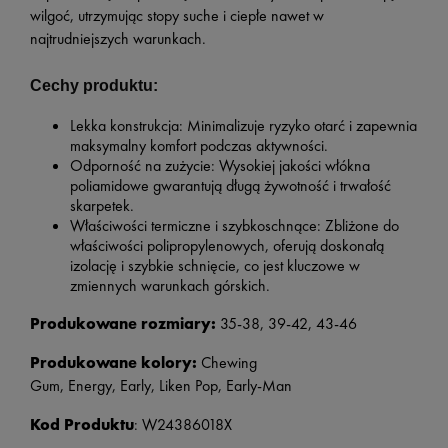
wilgoć, utrzymując stopy suche i ciepłe nawet w
najtrudniejszych warunkach.
Cechy produktu:
Lekka konstrukcja: Minimalizuje ryzyko otarć i zapewnia
maksymalny komfort podczas aktywności.
Odporność na zużycie: Wysokiej jakości włókna
poliamidowe gwarantują długą żywotność i trwałość
skarpetek.
Właściwości termiczne i szybkoschnące: Zbliżone do
właściwości polipropylenowych, oferują doskonałą
izolację i szybkie schnięcie, co jest kluczowe w
zmiennych warunkach górskich.
Produkowane rozmiary:
35-38, 39-42, 43-46
Produkowane kolory:
C
hewing
Gum, Energy
,
Early, Liken Pop, Early-Man
Kod Produktu
: W24386018X