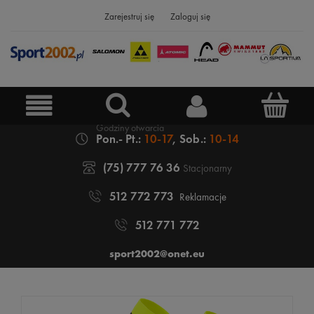
Zarejestruj się
Zaloguj się
Pon.- Pt.:
10-17
, Sob.:
10-14
(75) 777 76 36
Stacjonarny
512 772 773
Reklamacje
512 771 772
sport2002@onet.eu