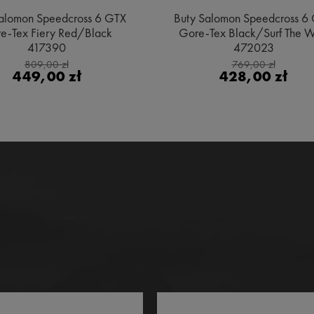
alomon Speedcross 6 GTX
Buty Salomon Speedcross 6
e-Tex Fiery Red/Black
Gore-Tex Black/Surf The 
417390
472023
809,00 zł
769,00 zł
449,00 zł
428,00 zł