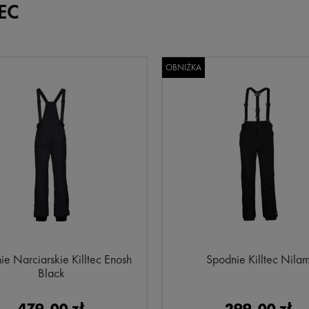
TEC
OBNIŻKA
e Narciarskie Killtec Enosh
Spodnie Killtec Nila
Black
479,00 zł
299,00 zł