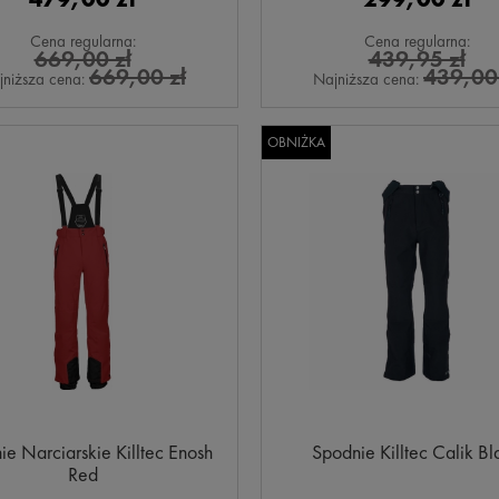
Cena regularna:
Cena regularna:
669,00 zł
439,95 zł
669,00 zł
439,00 
jniższa cena:
Najniższa cena:
OBNIŻKA
e Narciarskie Killtec Enosh
Spodnie Killtec Calik Bl
Red