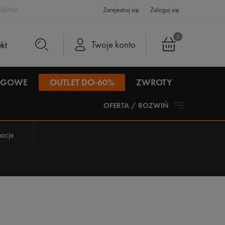
LENIA
Zarejestruj się
Zaloguj się
0
Twoje konto
IEGOWE
OUTLET DO-60%
ZWROTY
OFERTA / ROZWIŃ
acje