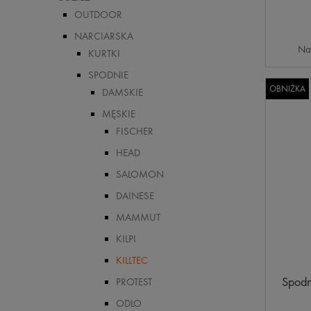
OUTDOOR
NARCIARSKA
Na
KURTKI
SPODNIE
OBNIŻKA
DAMSKIE
MĘSKIE
FISCHER
HEAD
SALOMON
DAINESE
MAMMUT
KILPI
KILLTEC
Spodni
PROTEST
ODLO