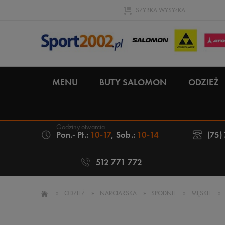
SZYBKA WYSYŁKA
MENU
BUTY SALOMON
ODZIEŻ
Pon.- Pt.:
10-17
, Sob.:
10-14
(75)
512 771 772
»
ODZIEŻ
»
NARCIARSKA
»
SPODNIE
»
MĘSKIE
»