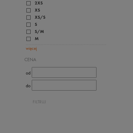
2XS
XS
XS/S
S
S/M
M
więcej
CENA
od
do
FILTRUJ