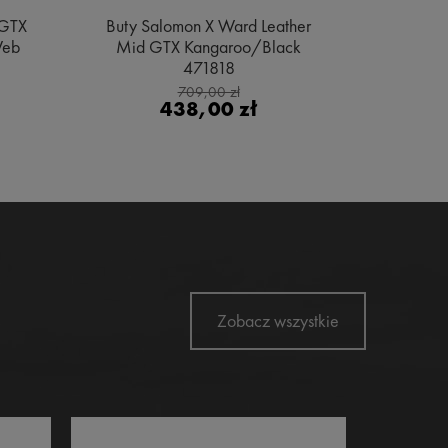
 GTX
Buty Salomon X Ward Leather
Buty Sa
Web
Mid GTX Kangaroo/Black
Gore
471818
Bl
709,00 zł
438,00 zł
Zobacz wszystkie