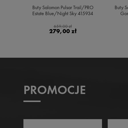
e MID
Buty Salomon Pulsar Trail/PRO
Buty S
ge
Estate Blue/Night Sky 415934
Gor
659,00 zł
279,00 zł
PROMOCJE