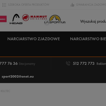
SZEROKA OFERTA PRODUKTÓW
GWARANCJA ZADOWO
NARCIARSTWO ZJAZDOWE
NARCIARSTWO B
 777 76 36
512 772 773
Stacjonarny
Reklam
sport2002@onet.eu
KILLTEC