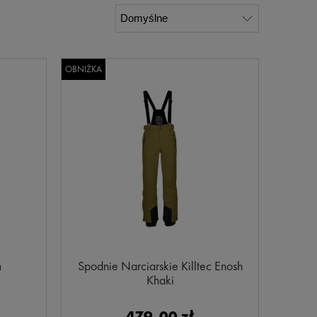
OBNIŻKA
m
Spodnie Narciarskie Killtec Enosh
Khaki
479,00 zł