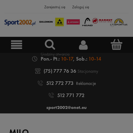
Zarejestruj się
Zaloguj się
Pon.- Pt.:
10-17
, Sob.:
10-14
(75) 777 76 36
Stacjonarny
512 772 773
Reklamacje
512 771 772
sport2002@onet.eu
MILO