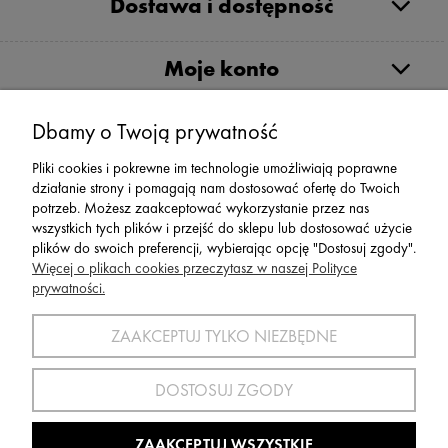
Dostawa i dostępność
Moje konto
Serwis
Dbamy o Twoją prywatność
Pliki cookies i pokrewne im technologie umożliwiają poprawne
Zwroty,Reklamacje Wymiany
działanie strony i pomagają nam dostosować ofertę do Twoich
potrzeb. Możesz zaakceptować wykorzystanie przez nas
wszystkich tych plików i przejść do sklepu lub dostosować użycie
plików do swoich preferencji, wybierając opcję "Dostosuj zgody".
Więcej o plikach cookies przeczytasz w naszej Polityce
prywatności.
SPORT 2002 ||
ul. Flisaków 10, 58-500 Jelenia Góra woj.
dolnośląskie, NIP: 611-24-66-379 || E-
ZAAKCEPTUJ TYLKO NIEZBĘDNE
mail:
sport2002@onet.eu
tel:
(75) 777 76 36
DOSTOSUJ ZGODY
Wszelkie Prawa Zastrzeżone © 2022 Sport2002.pl
Wdrożenie:
Agencja Interaktywna
DesignOrka
|
Sklep Shoper.pl
ZAAKCEPTUJ WSZYSTKIE