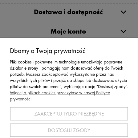
Dostawa i dostępność
Moje konto
Serwis
Dbamy o Twoją prywatność
Pliki cookies i pokrewne im technologie umożliwiają poprawne
Zwroty,Reklamacje Wymiany
działanie strony i pomagają nam dostosować ofertę do Twoich
potrzeb. Możesz zaakceptować wykorzystanie przez nas
wszystkich tych plików i przejść do sklepu lub dostosować użycie
plików do swoich preferencji, wybierając opcję "Dostosuj zgody".
Więcej o plikach cookies przeczytasz w naszej Polityce
prywatności.
SPORT 2002 ||
ul. Flisaków 10, 58-500 Jelenia Góra woj.
dolnośląskie, NIP: 611-24-66-379 || E-
ZAAKCEPTUJ TYLKO NIEZBĘDNE
mail:
sport2002@onet.eu
tel:
(75) 777 76 36
DOSTOSUJ ZGODY
Wszelkie Prawa Zastrzeżone © 2022 Sport2002.pl