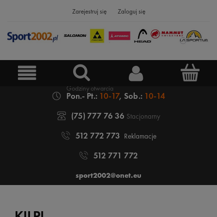
Zarejestruj się
Zaloguj się
Pon.- Pt.:
10-17
, Sob.:
10-14
(75) 777 76 36
Stacjonarny
512 772 773
Reklamacje
512 771 772
sport2002@onet.eu
KILPI