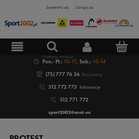
Zarejestruj się
Zaloguj się
Pon.- Pt.:
10-17
, Sob.:
10-14
(75) 777 76 36
Stacjonarny
512 772 773
Reklamacje
512 771 772
sport2002@onet.eu
PROTEST