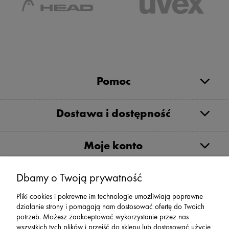
Pomoc
Dostawa i dostępność
Moje konto
Dbamy o Twoją prywatność
Serwis
Pliki cookies i pokrewne im technologie umożliwiają poprawne
działanie strony i pomagają nam dostosować ofertę do Twoich
Zwroty,Reklamacje Wymiany
potrzeb. Możesz zaakceptować wykorzystanie przez nas
wszystkich tych plików i przejść do sklepu lub dostosować użycie