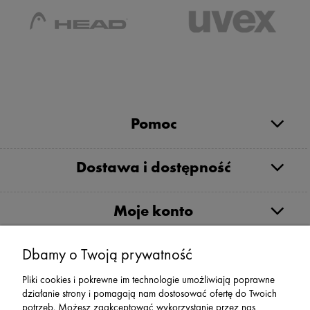
Pomoc
Dostawa i dostępność
Moje konto
Dbamy o Twoją prywatność
Serwis
Pliki cookies i pokrewne im technologie umożliwiają poprawne
działanie strony i pomagają nam dostosować ofertę do Twoich
Zwroty,Reklamacje Wymiany
potrzeb. Możesz zaakceptować wykorzystanie przez nas