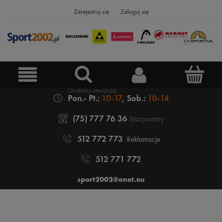
Zarejestruj się
Zaloguj się
Pon.- Pt.:
10-17
, Sob.:
10-14
(75) 777 76 36
Stacjonarny
512 772 773
Reklamacje
512 771 772
sport2002@onet.eu