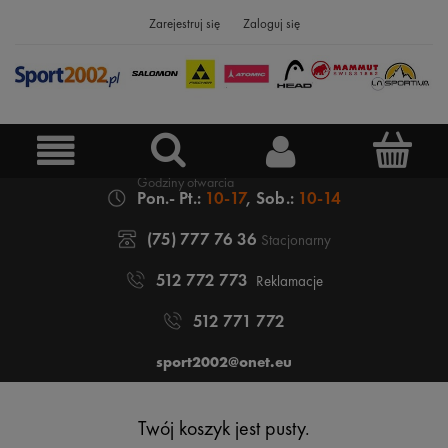
Zarejestruj się
Zaloguj się
Pon.- Pt.:
10-17
, Sob.:
10-14
(75) 777 76 36
Stacjonarny
512 772 773
Reklamacje
512 771 772
sport2002@onet.eu
Twój koszyk jest pusty.