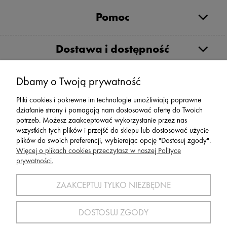
Pomoc
Dostawa i dostępność
Moje konto
Dbamy o Twoją prywatność
Pliki cookies i pokrewne im technologie umożliwiają poprawne
działanie strony i pomagają nam dostosować ofertę do Twoich
Serwis
potrzeb. Możesz zaakceptować wykorzystanie przez nas
wszystkich tych plików i przejść do sklepu lub dostosować użycie
plików do swoich preferencji, wybierając opcję "Dostosuj zgody".
Zwroty,Reklamacje Wymiany
Więcej o plikach cookies przeczytasz w naszej Polityce
prywatności.
ZAAKCEPTUJ TYLKO NIEZBĘDNE
SPORT 2002 ||
ul. Flisaków 10, 58-500 Jelenia Góra woj.
dolnośląskie, NIP: 611-24-66-379 || E-
DOSTOSUJ ZGODY
mail:
sport2002@onet.eu
tel:
(75) 777 76 36