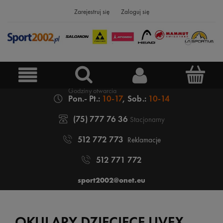
Zarejestruj się
Zaloguj się
Pon.- Pt.:
10-17
, Sob.:
10-14
(75) 777 76 36
Stacjonarny
512 772 773
Reklamacje
512 771 772
sport2002@onet.eu
OKULARY DZIECIĘCE UVEX