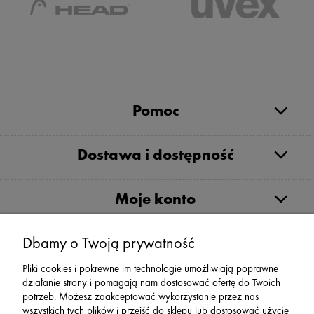
Pomoc
Dostawa i dostępność
Moje konto
Dbamy o Twoją prywatność
Serwis
Pliki cookies i pokrewne im technologie umożliwiają poprawne
działanie strony i pomagają nam dostosować ofertę do Twoich
Zwroty,Reklamacje Wymiany
potrzeb. Możesz zaakceptować wykorzystanie przez nas
wszystkich tych plików i przejść do sklepu lub dostosować użycie