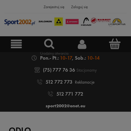
Zarejestruj się
Zaloguj się
Pon.- Pt.:
10-17
, Sob.:
10-14
(75) 777 76 36
Stacjonarny
512 772 773
Reklamacje
512 771 772
sport2002@onet.eu
ODLO