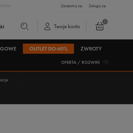
LENIA
Zarejestruj się
Zaloguj się
0
Twoje konto
IEGOWE
OUTLET DO-60%
ZWROTY
OFERTA / ROZWIŃ
acje