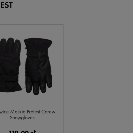
EST
wice Męskie Protest Carew
Snowgloves
119,00 zł