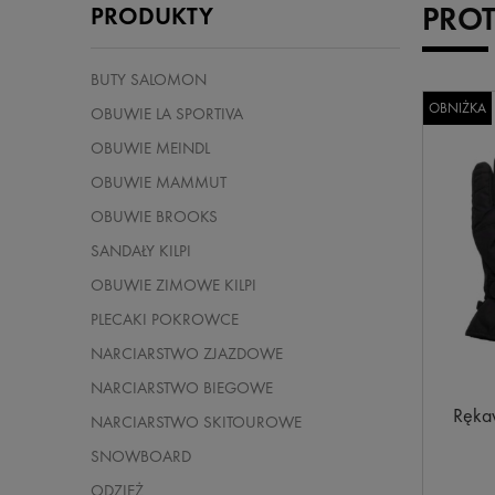
PROT
PRODUKTY
BUTY SALOMON
OBNIŻKA
OBUWIE LA SPORTIVA
OBUWIE MEINDL
OBUWIE MAMMUT
OBUWIE BROOKS
SANDAŁY KILPI
OBUWIE ZIMOWE KILPI
PLECAKI POKROWCE
NARCIARSTWO ZJAZDOWE
NARCIARSTWO BIEGOWE
Ręka
NARCIARSTWO SKITOUROWE
SNOWBOARD
ODZIEŻ