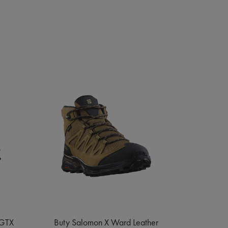
 GTX
Buty Salomon X Ward Leather
Buty Sa