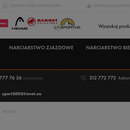
SZEROKA OFERTA PRODUKTÓW
GWARANCJA ZADOWO
NARCIARSTWO ZJAZDOWE
NARCIARSTWO B
 777 76 36
512 772 773
Stacjonarny
Reklam
sport2002@onet.eu
PROTEST