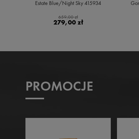
ge
Estate Blue/Night Sky 415934
Gor
659,00 zł
279,00 zł
PROMOCJE