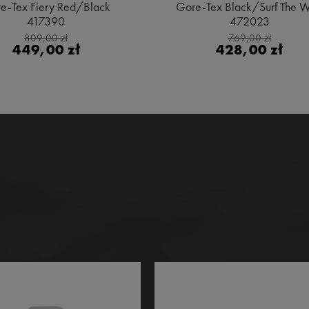
e-Tex Fiery Red/Black
Gore-Tex Black/Surf The 
417390
472023
809,00 zł
769,00 zł
449,00 zł
428,00 zł