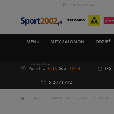
SZYBKA WYSYŁKA
MENU
BUTY SALOMON
ODZIEŻ
Pon.- Pt.:
10-17
, Sob.:
10-14
(75)
512 771 772
»
ODZIEŻ
»
NARCIARSKA
»
RĘKAWICE
»
MĘSKIE
»