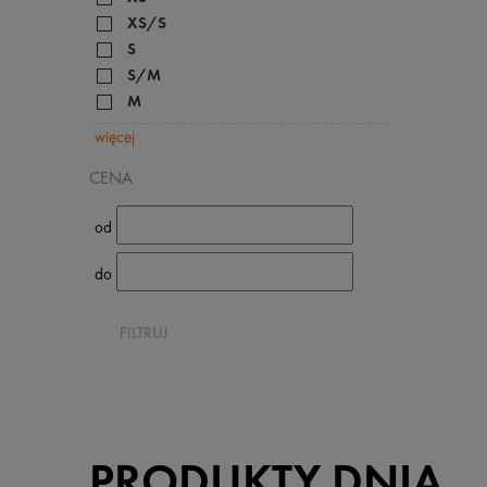
XS/S
S
S/M
M
więcej
CENA
od
do
FILTRUJ
PRODUKTY DNIA