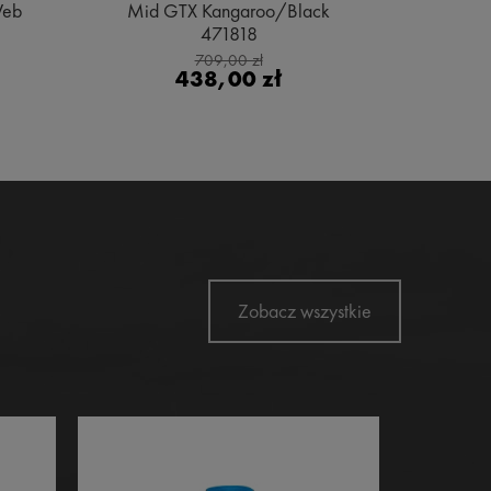
Web
Mid GTX Kangaroo/Black
Gore
471818
Bl
709,00 zł
438,00 zł
Zobacz wszystkie