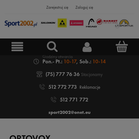
Zarejestruj się
Zaloguj się
Pon.- Pt.:
10-17
, Sob.:
10-14
(75) 777 76 36
Stacjonarny
512 772 773
Reklamacje
512 771 772
sport2002@onet.eu
ORTOVOX