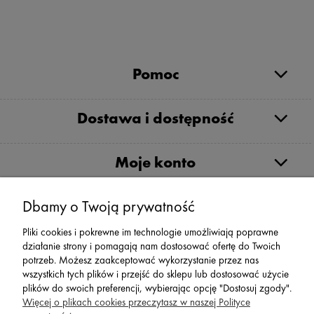
Pomoc
Dostawa i dostępność
Moje konto
Dbamy o Twoją prywatność
Serwis
Pliki cookies i pokrewne im technologie umożliwiają poprawne
działanie strony i pomagają nam dostosować ofertę do Twoich
Zwroty,Reklamacje Wymiany
potrzeb. Możesz zaakceptować wykorzystanie przez nas
wszystkich tych plików i przejść do sklepu lub dostosować użycie
plików do swoich preferencji, wybierając opcję "Dostosuj zgody".
Więcej o plikach cookies przeczytasz w naszej Polityce