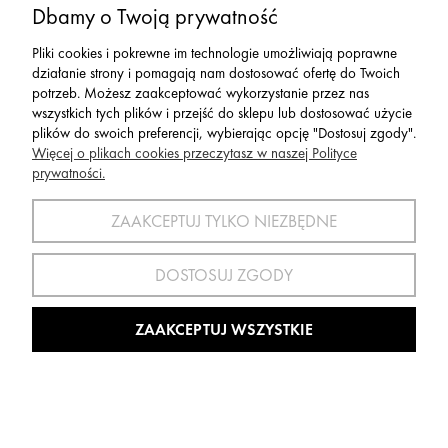
Dbamy o Twoją prywatność
399,00 zł
Pliki cookies i pokrewne im technologie umożliwiają poprawne
Cena regularna:
599,00 zł
działanie strony i pomagają nam dostosować ofertę do Twoich
339,00 zł
Najniższa cena:
potrzeb. Możesz zaakceptować wykorzystanie przez nas
wszystkich tych plików i przejść do sklepu lub dostosować użycie
plików do swoich preferencji, wybierając opcję "Dostosuj zgody".
Więcej o plikach cookies przeczytasz w naszej Polityce
OBNIŻKA
prywatności.
ZAAKCEPTUJ TYLKO NIEZBĘDNE
DOSTOSUJ ZGODY
ZAAKCEPTUJ WSZYSTKIE
Deska Snowboardowa Head Rush 2026