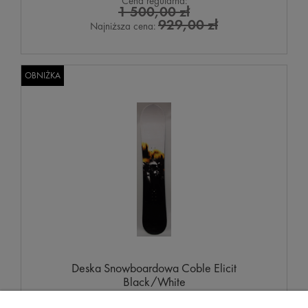
Cena regularna:
1 500,00 zł
929,00 zł
Najniższa cena:
OBNIŻKA
Deska Snowboardowa Coble Elicit
Black/White