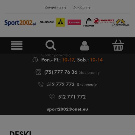
Zarejestruj się
Zaloguj się
Pon.- Pt.:
10-17
, Sob.:
10-14
(75) 777 76 36
Stacjonarny
512 772 773
Reklamacje
512 771 772
sport2002@onet.eu
DESKI