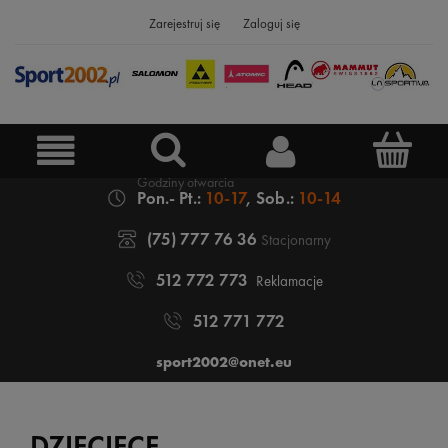
Zarejestruj się
Zaloguj się
Pon.- Pt.:
10-17
, Sob.:
10-14
(75) 777 76 36
Stacjonarny
512 772 773
Reklamacje
512 771 772
sport2002@onet.eu
DZIECIĘCE