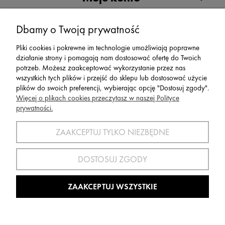
Serwis
Dbamy o Twoją prywatność
Pliki cookies i pokrewne im technologie umożliwiają poprawne
Zwroty,Reklamacje Wymiany
działanie strony i pomagają nam dostosować ofertę do Twoich
potrzeb. Możesz zaakceptować wykorzystanie przez nas
wszystkich tych plików i przejść do sklepu lub dostosować użycie
plików do swoich preferencji, wybierając opcję "Dostosuj zgody".
Więcej o plikach cookies przeczytasz w naszej Polityce
prywatności.
SPORT 2002 ||
ul. Flisaków 10, 58-500 Jelenia Góra woj.
dolnośląskie, NIP: 611-24-66-379 || E-
ZAAKCEPTUJ TYLKO NIEZBĘDNE
mail:
sport2002@onet.eu
tel:
(75) 777 76 36
DOSTOSUJ ZGODY
Wszelkie Prawa Zastrzeżone © 2022 Sport2002.pl
Wdrożenie:
Agencja Interaktywna
DesignOrka
|
Sklep Shoper.pl
ZAAKCEPTUJ WSZYSTKIE