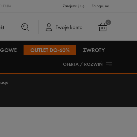
LENIA
Zarejestruj się
Zaloguj się
0
Twoje konto
IEGOWE
OUTLET DO-60%
ZWROTY
OFERTA / ROZWIŃ
acje