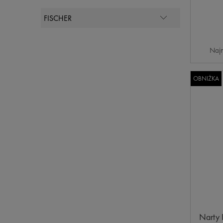
Najn
OBNIŻKA
Narty 