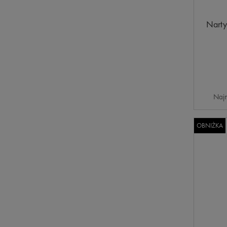
Narty
Najn
OBNIŻKA