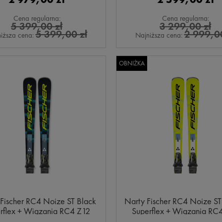
Cena regularna:
Cena regularna:
5 399,00 zł
3 299,00 zł
5 399,00 zł
2 999,00
iższa cena:
Najniższa cena:
OBNIŻKA
Fischer RC4 Noize ST Black
Narty Fischer RC4 Noize ST
rflex + Wiązania RC4 Z12
Superflex + Wiązania RC
GW 2026
GW 2026