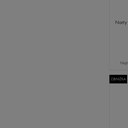
Narty 
Najn
OBNIŻKA