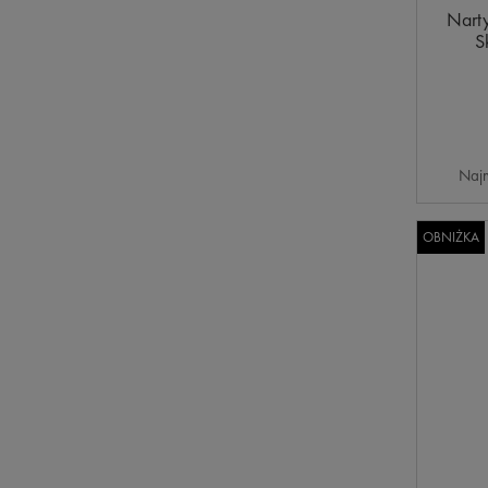
Nart
S
Najn
OBNIŻKA