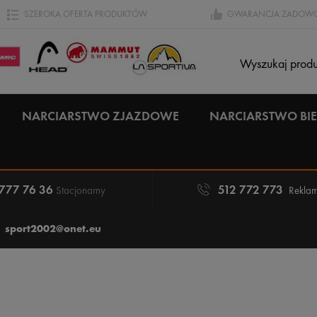
SZEROKA OFERTA PRODUKTÓW
GWARANCJA ZADOWO
NARCIARSTWO ZJAZDOWE
NARCIARSTWO B
 777 76 36
512 772 773
Stacjonarny
Reklam
sport2002@onet.eu