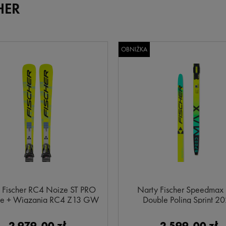
HER
OBNIŻKA
 Fischer RC4 Noize ST PRO
Narty Fischer Speedmax
te + Wiązania RC4 Z13 GW
Double Poling Sprint 2
2026
2 979,00 zł
2 599,00 zł