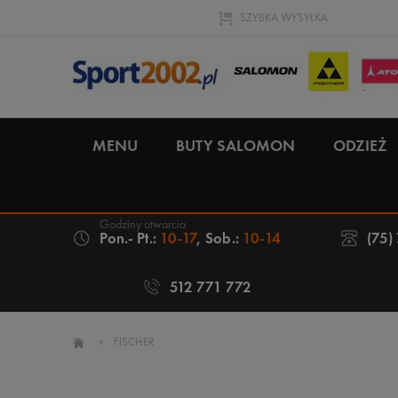
SZYBKA WYSYŁKA
MENU
BUTY SALOMON
ODZIEŻ
Pon.- Pt.:
10-17
, Sob.:
10-14
(75)
512 771 772
»
FISCHER