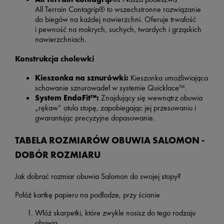
All Terrain Contagrip® to wszechstronne rozwiązanie
do biegów na każdej nawierzchni. Oferuje trwałość
i pewność na mokrych, suchych, twardych i grząskich
nawierzchniach.
Konstrukcja cholewki
Kieszonka na sznurówki:
Kieszonka umożliwiająca
schowanie sznurowadeł w systemie Quicklace™.
System EndoFit™:
Znajdujący się wewnątrz obuwia
„rękaw” otula stopę, zapobiegając jej przesuwaniu i
gwarantując precyzyjne dopasowanie.
TABELA ROZMIARÓW OBUWIA SALOMON -
DOBÓR ROZMIARU
Jak dobrać rozmiar obuwia Salomon do swojej stopy?
Połóż kartkę papieru na podłodze, przy ścianie
Włóż skarpetki, które zwykle nosisz do tego rodzaju
obuwia