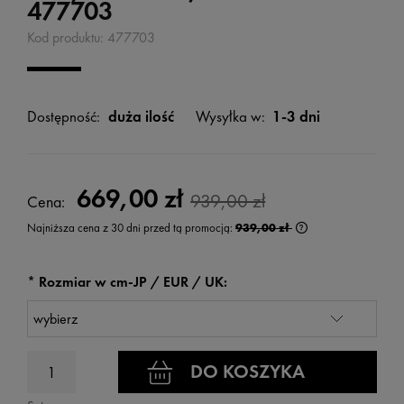
477703
Kod produktu:
477703
Dostępność:
duża ilość
Wysyłka w:
1-3 dni
669,00 zł
939,00 zł
Cena:
Najniższa cena z 30 dni przed tą promocją:
939,00 zł
Jeżeli produkt jest
wyświetlana jest n
kiedy produkt pojaw
*
Rozmiar w cm-JP / EUR / UK:
DO KOSZYKA