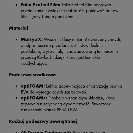
Folia Profeel Film:
Folia Profeel Film poprawia
przetaczanie i zwiększa stabilność, ponieważ stanowi
filtr między Tobą a podłożem.
Materiał
Matryx®:
Wysokiej klasy materiał stworzony z myślą
o odporności na przedarcie, z indywidualnie
powlekaną wytrzymałą i zaawansowaną technicznie
przędzą Kevlar®, dzięki której jest też lekki
i oddychający.
Podeszwa środkowa
optiFOAM:
Lekka, zapewniająca amortyzację pianka
EVA do wymagających zastosowań.
optiFOAM+:
Pianka o wspaniałym składzie, która
zapewnia niesłychaną dynamiczność. Stworzona
z mieszanki pianek PEBA i EVA.
Rodzaj podeszwy zewnętrznej
All Terrain Contagrip®:
Nasza podeszwa