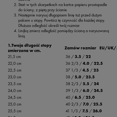
Stań w tych skarpetkach na kartce papieru prostopadle
do ściany, z piętą przy ścianie
Następnie narysuj długopisem linię tuż przed dużym
palcem u stopy. Powtórz tę czynność dla każdej stopy.
Dłuższa odległość określi twój rozmiar
Linijką zmierz odległość pomiędzy ścianą a narysowaną
linią
1.Twoja długość stopy
Zamów rozmiar EU/UK/
zmierzona w cm.
21,5 cm
36 /
3.5
/
22
22,0 cm
36 2/3 /
4.0
/
22.5
22,5 cm
37 1/3 /
4.5
/
23
23,0 cm
38 /
5.0
/
23.5
23,5 cm
38 2/3 /
5.5
/
24
24,0 cm
39 1/3 /
6.0
/
24.5
24,5 cm
40 /
6.5
/
25.0
25,0 cm
40 2/3 /
7.0
/
25.5
25,5 cm
41 1/3 /
7.5
/
26.0