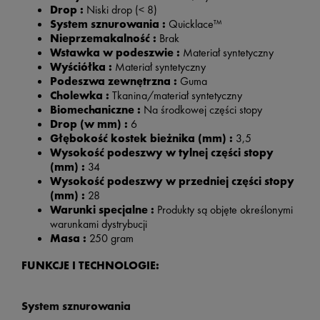
Drop :
Niski drop (< 8)
System sznurowania :
Quicklace™
Nieprzemakalność :
Brak
Wstawka w podeszwie :
Materiał syntetyczny
Wyściółka :
Materiał syntetyczny
Podeszwa zewnętrzna :
Guma
Cholewka :
Tkanina/materiał syntetyczny
Biomechaniczne :
Na środkowej części stopy
Drop (w mm) :
6
Głębokość kostek bieżnika (mm) :
3,5
Wysokość podeszwy w tylnej części stopy
(mm) :
34
Wysokość podeszwy w przedniej części stopy
(mm) :
28
Warunki specjalne :
Produkty są objęte określonymi
warunkami dystrybucji
Masa :
250 gram
FUNKCJE I TECHNOLOGIE:
System sznurowania