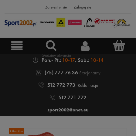
Zarejestruj się
Zaloguj się
Pon.- Pt.:
10-17
, Sob.:
10-14
(75) 777 76 36
Stacjonarny
512 772 773
Reklamacje
512 771 772
sport2002@onet.eu
Obniżka