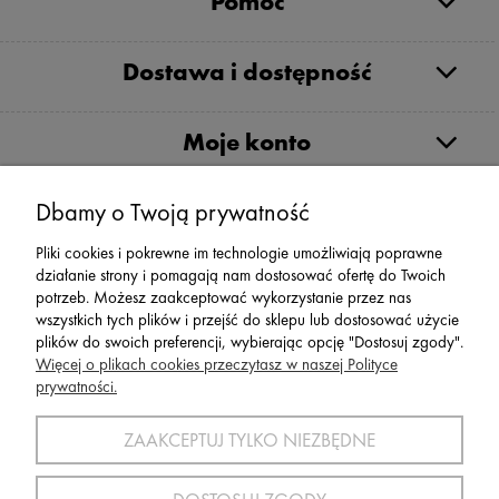
Pomoc
Dostawa i dostępność
Moje konto
Serwis
Dbamy o Twoją prywatność
Pliki cookies i pokrewne im technologie umożliwiają poprawne
Zwroty,Reklamacje Wymiany
działanie strony i pomagają nam dostosować ofertę do Twoich
potrzeb. Możesz zaakceptować wykorzystanie przez nas
wszystkich tych plików i przejść do sklepu lub dostosować użycie
plików do swoich preferencji, wybierając opcję "Dostosuj zgody".
Więcej o plikach cookies przeczytasz w naszej Polityce
prywatności.
SPORT 2002 ||
ul. Flisaków 10, 58-500 Jelenia Góra woj.
dolnośląskie, NIP: 611-24-66-379 || E-
ZAAKCEPTUJ TYLKO NIEZBĘDNE
mail:
sport2002@onet.eu
tel:
(75) 777 76 36