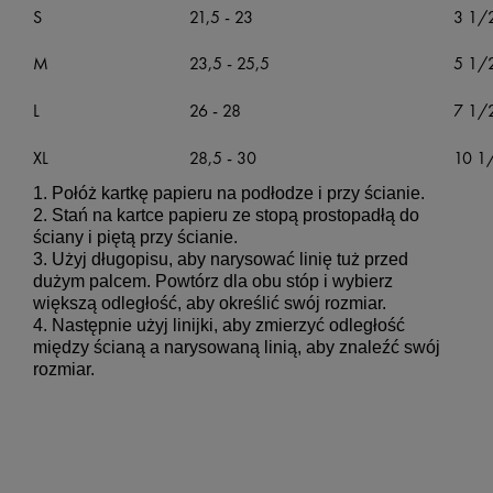
S
21,5 - 23
3 1/2
M
23,5 - 25,5
5 1/2
L
26 - 28
7 1/2
XL
28,5 - 30
10 1/
1. Połóż kartkę papieru na podłodze i przy ścianie.

2. Stań na kartce papieru ze stopą prostopadłą do 
ściany i piętą przy ścianie.

3. Użyj długopisu, aby narysować linię tuż przed 
dużym palcem. Powtórz dla obu stóp i wybierz 
większą odległość, aby określić swój rozmiar.

4. Następnie użyj linijki, aby zmierzyć odległość 
między ścianą a narysowaną linią, aby znaleźć swój 
rozmiar.