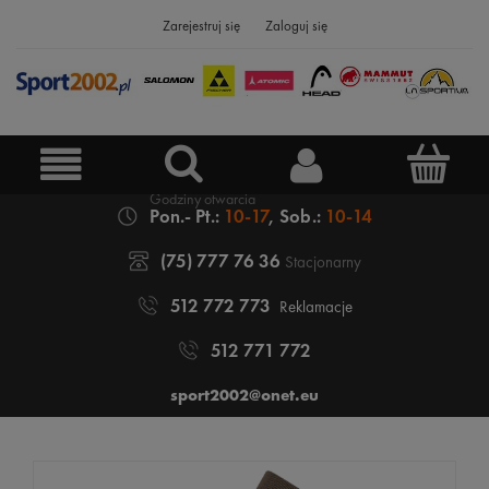
Zarejestruj się
Zaloguj się
Pon.- Pt.:
10-17
, Sob.:
10-14
(75) 777 76 36
Stacjonarny
512 772 773
Reklamacje
512 771 772
sport2002@onet.eu