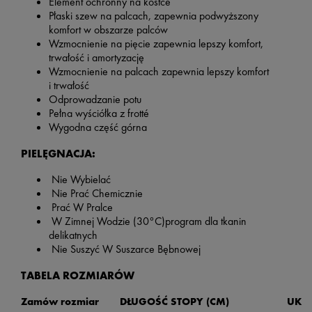
Element ochronny na kostce
Płaski szew na palcach, zapewnia podwyższony
komfort w obszarze palców
Wzmocnienie na pięcie zapewnia lepszy komfort,
trwałość i amortyzację
Wzmocnienie na palcach zapewnia lepszy komfort
i trwałość
Odprowadzanie potu
Pełna wyściółka z frotté
Wygodna część górna
PIELĘGNACJA:
Nie Wybielać
Nie Prać Chemicznie
Prać W Pralce
W Zimnej Wodzie (30°C)program dla tkanin
delikatnych
Nie Suszyć W Suszarce Bębnowej
TABELA ROZMIARÓW
Zamów rozmiar
DŁUGOŚĆ STOPY (CM)
UK