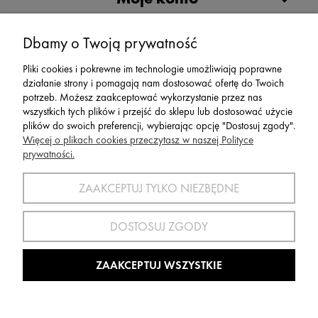
Serwis
Dbamy o Twoją prywatność
Pliki cookies i pokrewne im technologie umożliwiają poprawne
Zwroty,Reklamacje Wymiany
działanie strony i pomagają nam dostosować ofertę do Twoich
potrzeb. Możesz zaakceptować wykorzystanie przez nas
wszystkich tych plików i przejść do sklepu lub dostosować użycie
plików do swoich preferencji, wybierając opcję "Dostosuj zgody".
Więcej o plikach cookies przeczytasz w naszej Polityce
prywatności.
SPORT 2002 ||
ul. Flisaków 10, 58-500 Jelenia Góra woj.
dolnośląskie, NIP: 611-24-66-379 || E-
ZAAKCEPTUJ TYLKO NIEZBĘDNE
mail:
sport2002@onet.eu
tel:
(75) 777 76 36
DOSTOSUJ ZGODY
Wszelkie Prawa Zastrzeżone © 2022 Sport2002.pl
Wdrożenie:
Agencja Interaktywna
DesignOrka
|
Sklep Shoper.pl
ZAAKCEPTUJ WSZYSTKIE