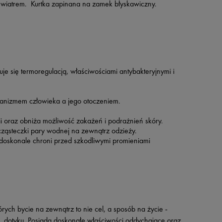
 wiatrem. Kurtka zapinana na zamek błyskawiczny.
 się termoregulacją, właściwościami antybakteryjnymi i
ganizmem człowieka a jego otoczeniem.
ii oraz obniża możliwość zakażeń i podrażnień skóry.
ząsteczki pary wodnej na zewnątrz odzieży.
 doskonale chroni przed szkodliwymi promieniami
rych bycie na zewnątrz to nie cel, a sposób na życie -
w dotyku. Posiada doskonałe właściwości oddychające oraz