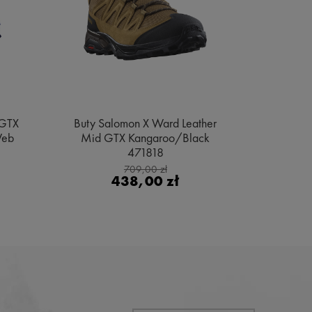
 GTX
Buty Salomon X Ward Leather
Buty Sa
Web
Mid GTX Kangaroo/Black
Gore
471818
Bl
709,00 zł
438,00 zł