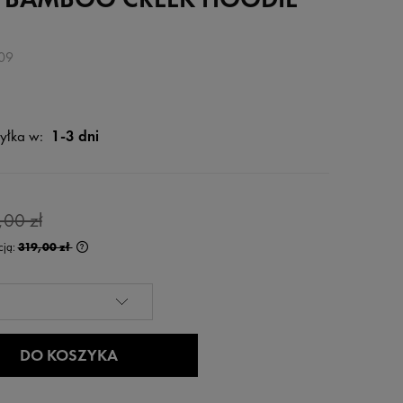
09
yłka w:
1-3 dni
,00 zł
cją:
319,00 zł
rócej niż 30 dni,
 od momentu,
edaży.
DO KOSZYKA