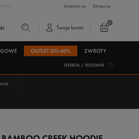
LENIA
Zarejestruj się
Zaloguj się
0
Twoje konto
IEGOWE
OUTLET DO-60%
ZWROTY
OFERTA / ROZWIŃ
acje
G BAMBOO CREEK HOODIE