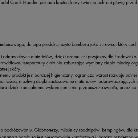
del Creek Hoodie posiada kaptur, który świetnie ochroni głowę przed
busowego; do jego produkcji użyto bambusa jako surowca, który cechuje
odnawialnych materiałów, dzięki czemu jest przyjazny dla środowiska.
rawidłowej temperatury ciała nie zaburzając wymiany ciepła między or
atnej skóry.
emu produkt jest bardziej higieniczny, ogranicza wzrost rozwoju bakter
alnością, możliwą dzięki zastosowaniu materiałów odprowadzających c
tóra dzięki specjalnemu wykończeniu nie przepuszcza światła, przez co
o podróżowaniu. Globtroterzy, miłośnicy roadtripów, kempingów, dla któ
wykonana z bambusa jest niesamowicie komfortowa i bardzo przyjemna 