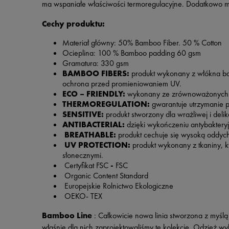
ma wspaniałe właściwości termoregulacyjne. Dodatkowo mo
Cechy produktu:
Materiał główny: 50% Bamboo Fiber. 50 % Cotton
Ocieplina: 100 % Bamboo padding 60 gsm
Gramatura: 330 gsm
BAMBOO FIBERS:
produkt wykonany z włókna bam
ochrona przed promieniowaniem UV.
ECO – FRIENDLY:
wykonany ze zrównoważonych i 
THERMOREGULATION:
gwarantuje utrzymanie p
SENSITIVE:
produkt stworzony dla wrażliwej i delik
ANTIBACTERIAL:
dzięki wykończeniu antybakteryjn
BREATHABLE:
produkt cechuje się wysoką oddych
UV PROTECTION:
produkt wykonany z tkaniny, k
słonecznymi.
Certyfikat FSC
-
FSC
Organic Content Standard
Europejskie Rolnictwo Ekologiczne
OEKO- TEX
Bamboo Line
: Całkowicie nowa linia stworzona z myślą 
właśnie dla nich zaprojektowaliśmy tę kolekcję. Odzież 