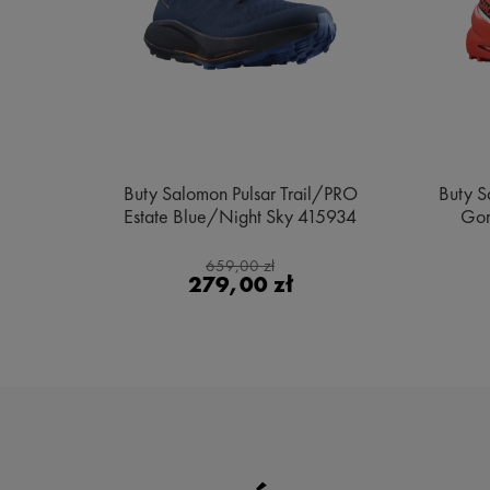
e MID
Buty Salomon Pulsar Trail/PRO
Buty S
ge
Estate Blue/Night Sky 415934
Gor
659,00 zł
279,00 zł