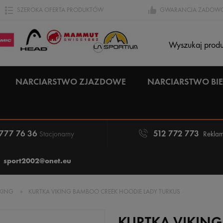
SZEROKA OFERTA PRODUKTÓW
GWARANCJA ZADOWO
NARCIARSTWO ZJAZDOWE
NARCIARSTWO B
 777 76 36
512 772 773
Stacjonarny
Reklam
sport2002@onet.eu
IKING
»
KURTKA VIKING BAMBOO CREEK HOODIE LADY TURKUS
KURTKA VIKIN