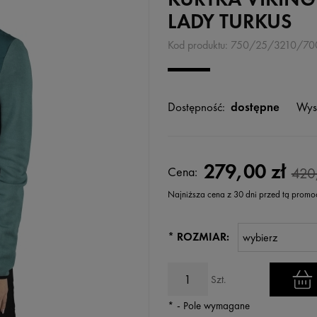
LADY TURKUS
Kod produktu:
750/25/3210/70
Dostępność:
dostępne
Wys
279,00 zł
Cena:
420
Najniższa cena z 30 dni przed tą promo
Jeżeli produkt jest sprzedawany k
*
ROZMIAR:
wyświetlana jest najniższa cena
kiedy produkt pojawił się w sprz
Szt.
*
- Pole wymagane