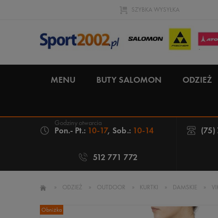
SZYBKA WYSYŁKA
MENU
BUTY SALOMON
ODZIEŻ
Pon.- Pt.:
10-17
, Sob.:
10-14
(75)
512 771 772
»
ODZIEŻ
»
OUTDOOR
»
KURTKI
»
DAMSKIE
»
V
Obniżka