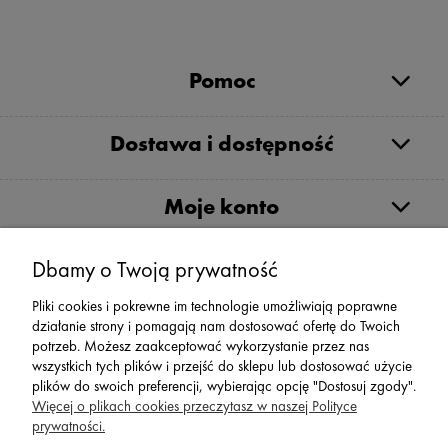
Pomoc
Dostawa i dostępność
Moje konto
Dbamy o Twoją prywatność
Serwis
Pliki cookies i pokrewne im technologie umożliwiają poprawne
działanie strony i pomagają nam dostosować ofertę do Twoich
Zwroty,Reklamacje Wymiany
potrzeb. Możesz zaakceptować wykorzystanie przez nas
wszystkich tych plików i przejść do sklepu lub dostosować użycie
plików do swoich preferencji, wybierając opcję "Dostosuj zgody".
Więcej o plikach cookies przeczytasz w naszej Polityce
prywatności.
SPORT 2002 ||
ul. Flisaków 10, 58-500 Jelenia Góra woj.