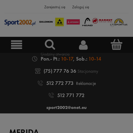
Zarejestruj się
Zaloguj się
Pon.- Pt.:
10-17
, Sob.:
10-14
(75) 777 76 36
Stacjonarny
512 772 773
Reklamacje
512 771 772
sport2002@onet.eu
MERIDA