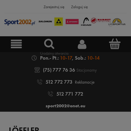
Zarejestruj się
Zaloguj się
Pon.- Pt.:
10-17
, Sob.:
10-14
(75) 777 76 36
Stacjonarny
512 772 773
Reklamacje
512 771 772
sport2002@onet.eu
LÖFFLER