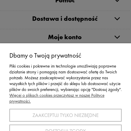
Pomoc
Dostawa i dostępność
Moje konto
Serwis
Dbamy o Twoją prywatność
Pliki cookies i pokrewne im technologie umożliwiają poprawne
Zwroty,Reklamacje Wymiany
działanie strony i pomagają nam dostosować ofertę do Twoich
potrzeb. Możesz zaakceptować wykorzystanie przez nas
wszystkich tych plików i przejść do sklepu lub dostosować użycie
plików do swoich preferencji, wybierając opcję "Dostosuj zgody".
Więcej o plikach cookies przeczytasz w naszej Polityce
prywatności.
SPORT 2002 ||
ul. Flisaków 10, 58-500 Jelenia Góra woj.
dolnośląskie, NIP: 611-24-66-379 || E-
ZAAKCEPTUJ TYLKO NIEZBĘDNE
mail:
sport2002@onet.eu
tel:
(75) 777 76 36
DOSTOSUJ ZGODY