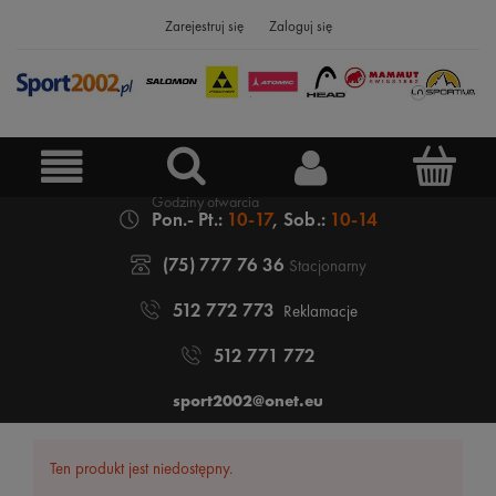
Zarejestruj się
Zaloguj się
Pon.- Pt.:
10-17
, Sob.:
10-14
(75) 777 76 36
Stacjonarny
512 772 773
Reklamacje
512 771 772
sport2002@onet.eu
Ten produkt jest niedostępny.