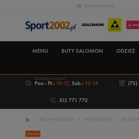
SZYBKA WYSYŁKA
MENU
BUTY SALOMON
ODZIEŻ
Pon.- Pt.:
10-17
, Sob.:
10-14
(75)
512 771 772
»
PLECAKI POKROWCE
»
PASY BIODROWE
»
PAS BIOD
Obniżka