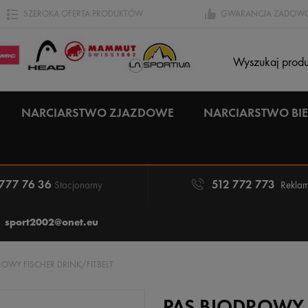
SZEROKA OFERTA PRODUKTÓW
GWARANCJA ZADOWO
NARCIARSTWO ZJAZDOWE
NARCIARSTWO B
 777 76 36
512 772 773
Stacjonarny
Reklam
sport2002@onet.eu
ROWY FISCHER DRINK/FITBELT
PAS BIODROWY 