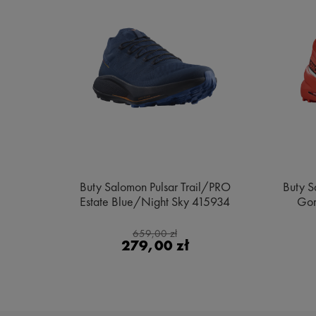
e MID
Buty Salomon Pulsar Trail/PRO
Buty S
ge
Estate Blue/Night Sky 415934
Gor
659,00 zł
279,00 zł