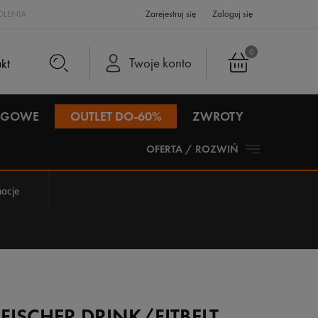
LENIA
Zarejestruj się
Zaloguj się
0
Twoje konto
IEGOWE
OUTLET DO-60%
ZWROTY
OFERTA / ROZWIŃ
acje
FISCHER DRINK/FITBELT