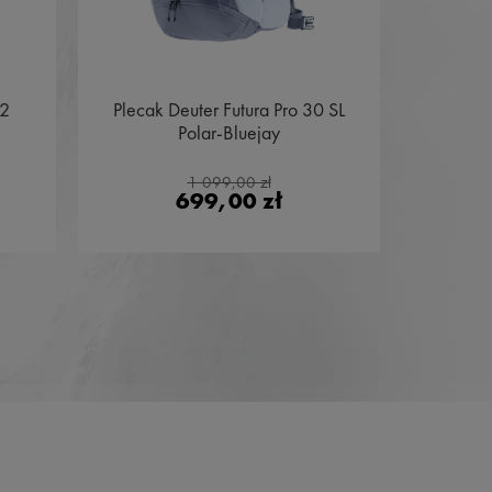
32
Plecak Deuter Futura Pro 30 SL
Plecak 
Polar-Bluejay
1 099,00 zł
699,00 zł