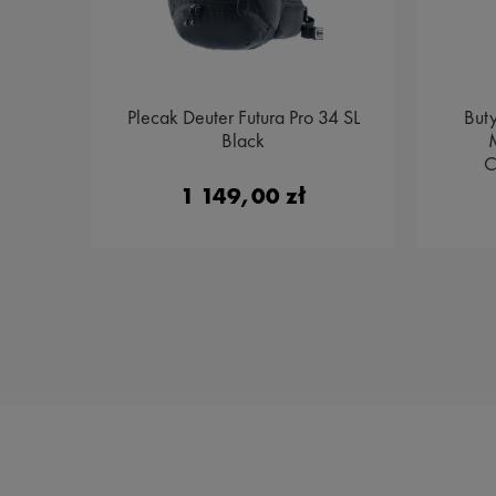
34 SL
Plecak Deuter Futura Pro 34 SL
But
Black
M
C
1 149,00 zł