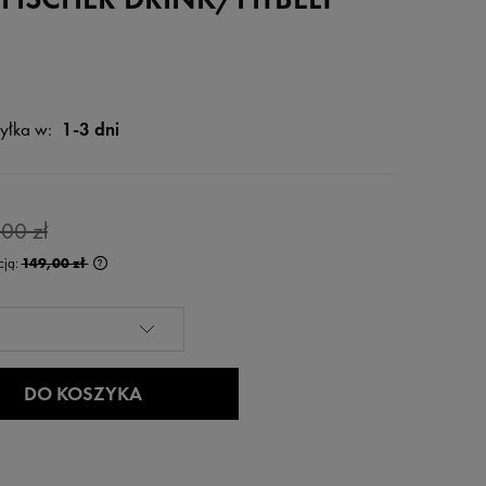
yłka w:
1-3 dni
00 zł
cją:
149,00 zł
rócej niż 30 dni,
 od momentu,
edaży.
DO KOSZYKA