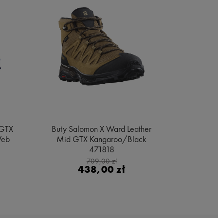
 GTX
Buty Salomon X Ward Leather
Buty Sa
Web
Mid GTX Kangaroo/Black
Gore
471818
Bl
709,00 zł
438,00 zł