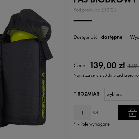
Kod produktu:
Z10123
Dostępność:
dostępne
Wys
139,00 zł
Cena:
149,
Najniższa cena z 30 dni przed tą promo
Jeżeli produkt jest sprzedawany k
*
ROZMIAR:
wyświetlana jest najniższa cena
kiedy produkt pojawił się w sprz
Szt.
*
- Pole wymagane