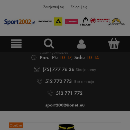
Zarejestruj się
Zaloguj się
Pon.- Pt.:
10-17
, Sob.:
10-14
(75) 777 76 36
Stacjonarny
512 772 773
Reklamacje
512 771 772
sport2002@onet.eu
Obniżka