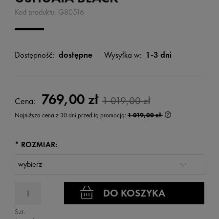
Kod produktu:
G80516
Dostępność:
dostępne
Wysyłka w:
1-3 dni
769,00 zł
1 019,00 zł
Cena:
Najniższa cena z 30 dni przed tą promocją:
1 019,00 zł
Jeżeli produkt je
wyświetlana jest
kiedy produkt poj
*
ROZMIAR:
DO KOSZYKA
Szt.