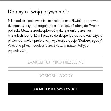
Serwis
Dbamy o Twoją prywatność
Pliki cookies i pokrewne im technologie umożliwiają poprawne
Zwroty,Reklamacje Wymiany
działanie strony i pomagają nam dostosować ofertę do Twoich
potrzeb. Możesz zaakceptować wykorzystanie przez nas
wszystkich tych plików i przejść do sklepu lub dostosować użycie
plików do swoich preferencji, wybierając opcję "Dostosuj zgody".
Więcej o plikach cookies przeczytasz w naszej Polityce
prywatności.
SPORT 2002 ||
ul. Flisaków 10, 58-500 Jelenia Góra woj.
dolnośląskie, NIP: 611-24-66-379 || E-
ZAAKCEPTUJ TYLKO NIEZBĘDNE
mail:
sport2002@onet.eu
tel:
(75) 777 76 36
DOSTOSUJ ZGODY
Wszelkie Prawa Zastrzeżone © 2022 Sport2002.pl
Wdrożenie:
Agencja Interaktywna
DesignOrka
|
Sklep Shoper.pl
ZAAKCEPTUJ WSZYSTKIE