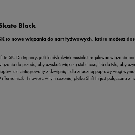
Skate Black
-In SK to nowe wiązania do nart łyżwowych, które możesz d
-In SK. Do tej pory, jeśli kiedykolwiek musiałeś regulować wiązania podc
ć wiązania do przodu, aby uzyskać większą stabilność, lub do tyłu, aby 
egów jest zintegrowany z dźwignią - dla znacznej poprawy wagi wymac
 i Turnamic®. I nowość w tym sezonie, płytka Shift-In jest połączona z