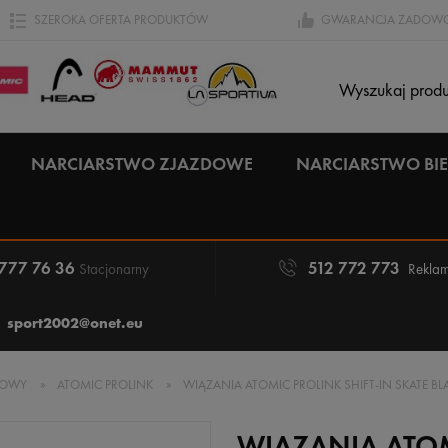
SZEROKA OFERTA PRODUKTÓW
GWARANCJA ZADOWO
NARCIARSTWO ZJAZDOWE
NARCIARSTWO B
 777 76 36
512 772 773
Stacjonarny
Reklam
sport2002@onet.eu
WOWY
»
ATOMIC PROLINK
»
WIĄZANIA ATOMIC PROLINK SHIFT-IN SKATE BL
WIĄZANIA ATOM