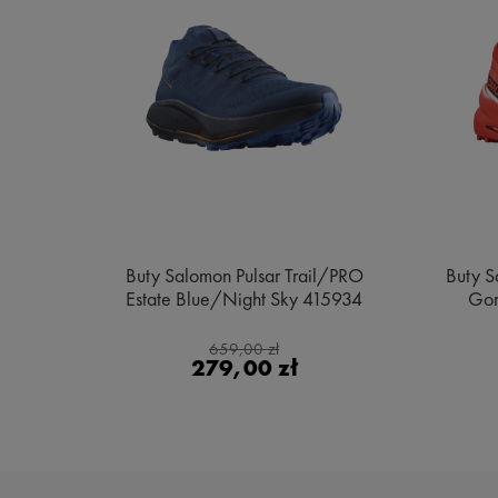
e MID
Buty Salomon Pulsar Trail/PRO
Buty S
ge
Estate Blue/Night Sky 415934
Gor
659,00 zł
279,00 zł