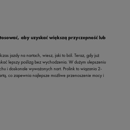
ostosować, aby uzyskać większą przyczepność lub
zas jazdy na nartach, wiesz, jaki to ból. Teraz, gdy już
uzyskać lepszy poślizg bez wychodzenia. W dużym ulepszeniu
hu i doskonale wyważonych nart. Prolink to wiązania 2-
 nartą, co zapewnia najlepsze możliwe przenoszenie mocy i