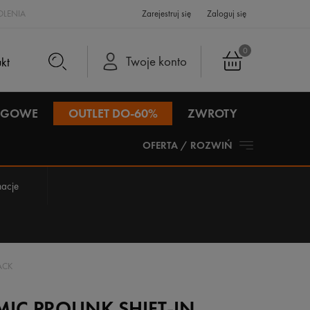
LENIA
Zarejestruj się
Zaloguj się
0
Twoje konto
IEGOWE
OUTLET DO-60%
ZWROTY
OFERTA / ROZWIŃ
acje
ACK
IC PROLINK SHIFT-IN