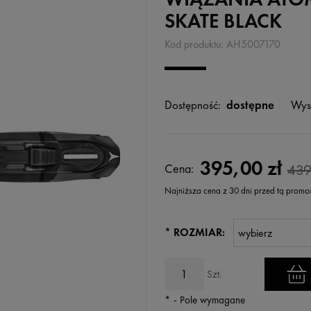
SKATE BLACK
Kod produktu:
AH5007170
Dostępność:
dostępne
Wys
395,00 zł
Cena:
439
Najniższa cena z 30 dni przed tą promo
Jeżeli produkt jest sprzedawany k
*
ROZMIAR:
wyświetlana jest najniższa cena
kiedy produkt pojawił się w sprz
Szt.
*
- Pole wymagane