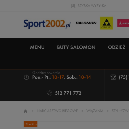
SZYBKA WYSYŁKA
MENU
BUTY SALOMON
ODZIEŻ
Pon.- Pt.:
10-17
, Sob.:
10-14
(75)
512 771 772
»
NARCIARSTWO BIEGOWE
»
WIĄZANIA
»
STYL ŁYŻ
Obniżka