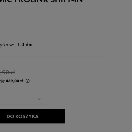
yłka w:
1-3 dni
,00 zł
cją:
439,00 zł
rócej niż 30 dni,
 od momentu,
edaży.
DO KOSZYKA