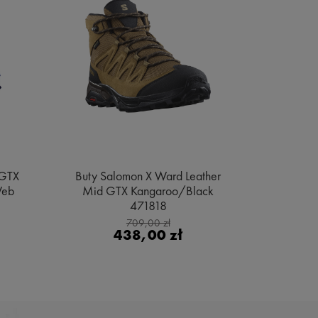
 GTX
Buty Salomon X Ward Leather
Buty Sa
Web
Mid GTX Kangaroo/Black
Gore
471818
Bl
709,00 zł
438,00 zł